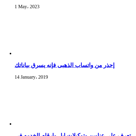
1 May، 2023
إحذر من واتساب الذهبى فإنه يسرق بياناتك
14 January، 2019
تعرف علي عناوين وتوكيلات ابل وارقام الخدمه في