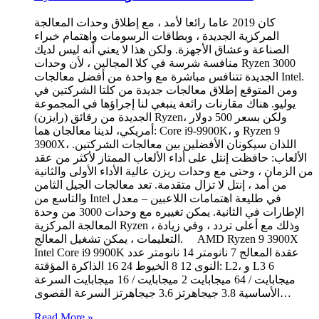
كان 2019 عاما رائعا لأمد ، مع إطلاق وحدات المعالجة
المركزية الجديدة ، وبطاقات الرسومات واهتمام خبراء
الصناعة وعشاق الأجهزة. ولكن هذا لا يعني أنه ليس لديك
منافسة شرسة في كلا المجالين ، لأن وحدات Ryzen 3000
الجديدة تتنافس مباشرة مع واحدة من أفضل معالجات Intel.
ومن المتوقع إطلاق معالجات جديدة من كلتا الشركتين في
يوليو. هناك مقارنات رائعة ينبغي لنا إجراؤها في المجموعة
الجديدة من رقائق (رايزن) Ryzen، ولكن بسعر 500 دولار
أمريكي، لدينا معالجان هما: Core i9-9900K، و Ryzen 9
3900X، اللذان سيكونان الأفضلين بين معالجات الشركتين.
الألعاب: حافظت إنتل على أداء الألعاب الممتاز لأكثر من عقد
من الزمان ، وحتى مع وحدات ريزن عالية الأداء الأولى والثانية
من أمد ، إنتل لا تزال متقدمة. تعد معالجات الجيل الثامن
والتاسع من Intel في طليعة اهتمامات اللاعبين – معدل
الإطارات في الثانية. يمكن تغييره مع وحدات 3000 من وحدة
المعالجة المركزية Ryzen ، وذلك مع أعلى تردد ، وفي زيادة
التعليمات ، يمكن تشغيل المعالج. AMD Ryzen 9 3900X
Intel Core i9 9900K عقدة المعالج 7 نانومتر 14 نانومتر عدد
النوى 12 8 الخيوط 24 16 الذاكرة المؤقتة: L2، و L3 6
ميجابايت / 64 ميجابايت 2 ميجابايت / 16 ميجابايت السرعة
الأساسية 3.8 جيجاهرتز 3.6 جيجاهرتز السرعة القصوى…
Read More »