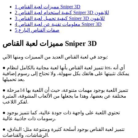
مميزات لعبة القناص Sniper 3D
1
كيفية استخدام لعبة القناص Sniper 3D للايفون
2
كيفية تحميل لعبة القناص Sniper 3D للايفون
3
معلومات تقنية عن لعبة القناص Sniper 3D
4
صفات القناص البارع
5
مميزات لعبة القناص Sniper 3D
يوجد في لعبة القناص العديد من المميزات ومنها الآتي:
● تتميز لعبة القناص بأنها لعبة مجانية بالكامل لنظام ios، أي أنه
يمكنك تثبيتها على هاتفك بكل سهولة، ولا تحتاج إلى رسوم إضافية
بعد تحميلها.
● تتميز اللعبة بوجود مهمات متنوعة، حيث أن اللعبة بها 14مرحلة
مختلفة عن بعضها، وهذا ما يجعلها من الألعاب المشوقة، المثيرة
لفكر اللاعب.
● تحتوي اللعبة على واجهة ذات جودة عالية، كما تتميز بوجود
رسومات ذات جاذبية عالية.
● تتميز لعبة القناص بوجود أسلحة كثيرة ومتنوعة مثل: البنادق،
الرشاشات، والقناصات.