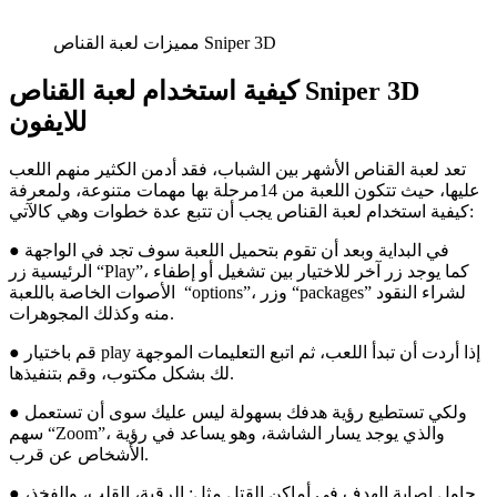
مميزات لعبة القناص Sniper 3D
كيفية استخدام لعبة القناص Sniper 3D
للايفون
تعد لعبة القناص الأشهر بين الشباب، فقد أدمن الكثير منهم اللعب
عليها، حيث تتكون اللعبة من 14مرحلة بها مهمات متنوعة، ولمعرفة
كيفية استخدام لعبة القناص يجب أن تتبع عدة خطوات وهي كالآتي:
● في البداية وبعد أن تقوم بتحميل اللعبة سوف تجد في الواجهة
الرئيسية زر “Play”، كما يوجد زر آخر للاختيار بين تشغيل أو إطفاء
الأصوات الخاصة باللعبة “options”، وزر “packages” لشراء النقود
منه وكذلك المجوهرات.
● قم باختيار play إذا أردت أن تبدأ اللعب، ثم اتبع التعليمات الموجهة
لك بشكل مكتوب، وقم بتنفيذها.
● ولكي تستطيع رؤية هدفك بسهولة ليس عليك سوى أن تستعمل
سهم “Zoom”، والذي يوجد يسار الشاشة، وهو يساعد في رؤية
الأشخاص عن قرب.
● حاول إصابة الهدف في أماكن القتل مثل: الرقبة، القلب، والفخذ،