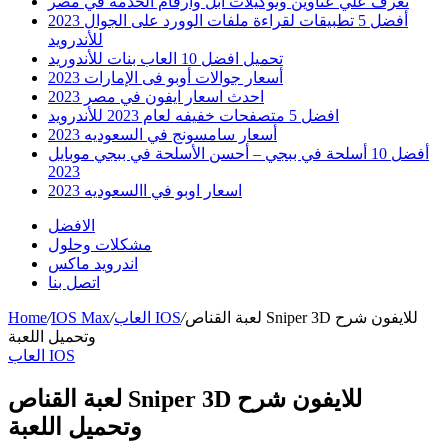
تعرف علي عناوين وتوكيلات ابل وارقام الخدمه في مصر
أفضل 5 تطبيقات لقراءة ملفات الوورد على الجوال 2023
للأندرويد
تحميل افضل 10 العاب بنات للأندوريد
أسعار جوالات أوبو فى الإمارات 2023
احدث اسعار ايفون في مصر 2023
افضل 5 متصفحات خفيفه لعام 2023 للأندرويد
أسعار سامسونج في السعوديه 2023
أفضل 10 أسلحة في ببجي – أحسن الأسلحة في ببجي موبايل
2023
اسعار اوبو في االسعوديه 2023
الافضل
مشكلات وحلول
اندرويد ماكس
اتصل بنا
لعبة القناص Sniper 3D للايفون شرح
/
العاب IOS
/
IOS Max
/
Home
وتحميل اللعبة
العاب IOS
لعبة القناص Sniper 3D للايفون شرح
وتحميل اللعبة