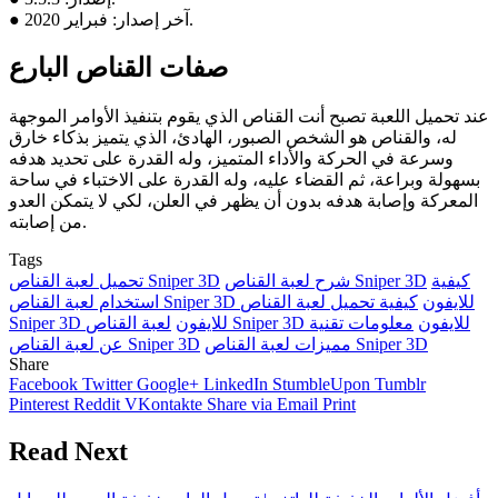
● آخر إصدار: فبراير 2020.
صفات القناص البارع
عند تحميل اللعبة تصبح أنت القناص الذي يقوم بتنفيذ الأوامر الموجهة
له، والقناص هو الشخص الصبور، الهادئ، الذي يتميز بذكاء خارق
وسرعة في الحركة والأداء المتميز، وله القدرة على تحديد هدفه
بسهولة وبراعة، ثم القضاء عليه، وله القدرة على الاختباء في ساحة
المعركة وإصابة هدفه بدون أن يظهر في العلن، لكي لا يتمكن العدو
من إصابته.
Tags
كيفية
شرح لعبة القناص Sniper 3D
تحميل لعبة القناص Sniper 3D
استخدام لعبة القناص Sniper 3D للايفون
كيفية تحميل لعبة القناص
لعبة القناص Sniper 3D للايفون
معلومات تقنية
Sniper 3D للايفون
مميزات لعبة القناص Sniper 3D
عن لعبة القناص Sniper 3D
Share
Facebook
Twitter
Google+
LinkedIn
StumbleUpon
Tumblr
Pinterest
Reddit
VKontakte
Share via Email
Print
Read Next