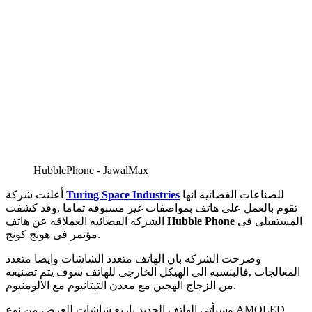
HubblePhone - JawalMax
للصناعات الفضائيه انها
Turing Space Industries
أعلنت شركة
تقوم بالعمل على هاتف بمواصفات غير مسبوقه تماما ,وقد كشفت
المستقبلى فى
Hubble Phone
الشركه الفضائيه العملاقه عن هاتف
مؤتمر فى هونج كونج.
وصرحت الشركه بان الهاتف متعدد الشاشات وايضا متعدد
المعالجات ,فالبنسبه الى الهيكل الخارجى للهاتف سوف يتم تصنيعه
من الزجاج الهجين مع معدن التيتانيوم مع الالومنيوم.
وسيأتى الهاتف الجديد باربع شاشات للعرض من نوع AMOLED