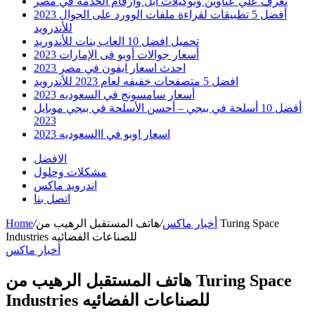
تعرف علي عناوين وتوكيلات ابل وارقام الخدمه في مصر
أفضل 5 تطبيقات لقراءة ملفات الوورد على الجوال 2023
للأندرويد
تحميل افضل 10 العاب بنات للأندوريد
أسعار جوالات أوبو فى الإمارات 2023
احدث اسعار ايفون في مصر 2023
افضل 5 متصفحات خفيفه لعام 2023 للأندرويد
أسعار سامسونج في السعوديه 2023
أفضل 10 أسلحة في ببجي – أحسن الأسلحة في ببجي موبايل
2023
اسعار اوبو في االسعوديه 2023
الافضل
مشكلات وحلول
اندرويد ماكس
اتصل بنا
أخبار ماكس
/
هاتف المستقبل الرهيب من Turing Space
/
Home
Industries للصناعات الفضائيه
أخبار ماكس
هاتف المستقبل الرهيب من Turing Space
Industries للصناعات الفضائيه