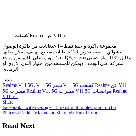
كشفت Realme عن V11 5G
مجموعة ذاكرة واحدة فقط – 4 غيغابايت من ذاكرة الوصول
العشوائي + سعة تخزين 128 غيغابايت – تبيع الهاتف. يمكن طلبها
مقابل 1199 يوان صيني (185 دولارًا / 155 يورو) على الفور من موقع
الشركة على الويب ، ويمكن للمستخدمين اختيار اللون الأزرق أو
الرمادي.
Tags
كشفت Realme عن V11
سعر V11 5G
V11 5G
Realme V11 5G.
مواصفات Realme
مميزات V11 5G
مميزات Realme V11 5G
5G
V11 5G
Share
Facebook
Twitter
Google+
LinkedIn
StumbleUpon
Tumblr
Pinterest
Reddit
VKontakte
Share via Email
Print
Read Next