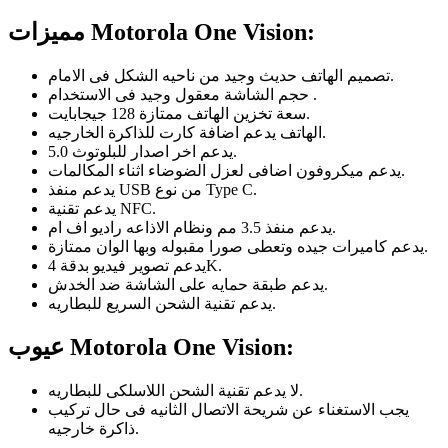
مميزات Motorola One Vision:
تصميم الهاتف حديث وجيد من ناحيه الشكل فى الامام.
حجم الشاشة معقول وجيد فى الاستخدام .
سعة تخزين الهاتف ممتازة 128 جيجابايت.
الهاتف يدعم اضافة كارت للذاكرة الخارجيه.
يدعم اخر اصدار للبلوتوث 5.0.
يدعم ميكروفون اضافى لعزل الضوضاء اثناء المكالمات.
يدعم منفذ USB من نوع Type C.
يدعم تقنية NFC.
يدعم منفذ 3.5 مم ونظام الاذاعه راديو اف ام.
يدعم كاميرات جيده وتعطى صورا مقبوله وبها الوان ممتازة.
يدعم تصوير فيديو بدقة 4K.
يدعم طبقة حمايه على الشاشة ضد الخدش.
يدعم تقنية الشحن السريع للبطاريه.
عيوب Motorola One Vision:
لا يدعم تقنية الشحن اللاسلكى للبطاريه.
يجب الاستغناء عن شريحة الاتصال الثانيه فى حال تركيب
ذاكرة خارجيه.