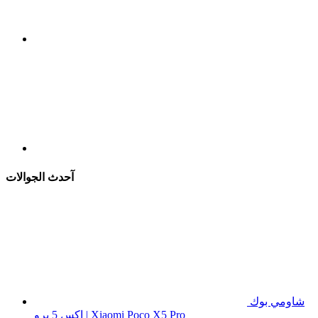
آحدث الجوالات
شاومي بوك
اكس 5 برو | Xiaomi Poco X5 Pro