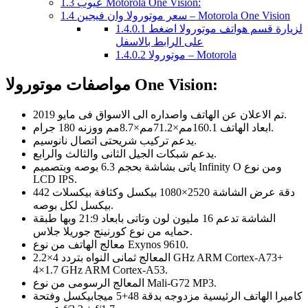
عيوب Motorola One Vision:
1.3
سعر موتورولا وان فيجين – Motorola One Vision
1.4
لزيارة قسم هواتف موتورولا اضغط
1.4.0.1
على الرابط بالاسفل
موتورولا – Motorola
1.4.0.2
مواصفات موتورولا One Vision:
تم الاعلان عن الهاتف واصداره الى الاسواق فى مايو 2019.
ابعاد الهاتف 160.1مم×71.2مم×8.7مم ووزنه 180 جرام.
يدعم تركيب شريحتى اتصال نانوسيم.
يدعم شبكات الجيل الثانى والثالث والرابع.
ياتى بشاشة بحجم 6.3 بوصه وبتصميم Infinity O ومن نوع
LCD IPS.
دقة عرض الشاشة 2520×1080 بيكسل وكثافة بيكسلات 442
بيكسل لكل بوصه.
الشاشة تدعم 16 مليون لون وتاتى بابعاد 21:9 وبها طبقة
حمايه من نوع كورنينج جوريلا جلاس.
معالج الهاتف من نوع Exynos 9610.
المعالج ثمانى النواه بتردد 4×2.2 GHz ARM Cortex-A73+
4×1.7 GHz ARM Cortex-A53.
المعالج الرسومى من نوع Mali-G72 MP3.
كاميرا الهاتف الرئيسية مزدوجه بدقة 48+5 ميجابيكسل وفتحة