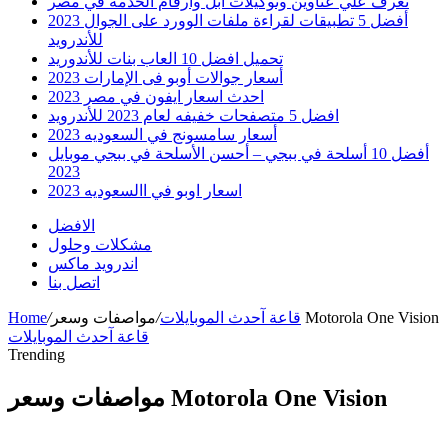
تعرف علي عناوين وتوكيلات ابل وارقام الخدمه في مصر
أفضل 5 تطبيقات لقراءة ملفات الوورد على الجوال 2023
للأندرويد
تحميل افضل 10 العاب بنات للأندوريد
أسعار جوالات أوبو فى الإمارات 2023
احدث اسعار ايفون في مصر 2023
افضل 5 متصفحات خفيفه لعام 2023 للأندرويد
أسعار سامسونج في السعوديه 2023
أفضل 10 أسلحة في ببجي – أحسن الأسلحة في ببجي موبايل
2023
اسعار اوبو في االسعوديه 2023
الافضل
مشكلات وحلول
اندرويد ماكس
اتصل بنا
مواصفات وسعر Motorola One Vision
قاعة آحدث الموبايلات
/
/
Home
قاعة آحدث الموبايلات
Trending
مواصفات وسعر Motorola One Vision