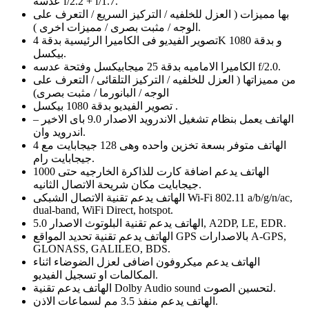
عدسه f/2.2 + f/1.7.
بها مميزات ( العزل للخلفيه / التركيز السريع / التعرف على
الوجه / مثبت بصرى / مميزات اخرى ).
تصوير الفيديو فى الكاميرا الرئيسية بدقة 4K و بدقة 1080
بيكسل.
الكاميرا الاماميه بدقة 25 ميجابيكسل وفتحة عدسه f/2.0.
من مميزاتها ( العزل للخلفيه / التركيز التلقائى / التعرف على
الوجه / البانورما / مثبت بصرى)
تصوير الفيديو بدقة 1080 بيكسل .
الهاتف يعمل بنظام تشغيل الاندرويد الاصدار 9.0 باى الاخير –
اندرويد وان.
الهاتف متوفر بسعة تخزين واحده وهى 128 جيجابايت مع 4
جيجابايت رام.
الهاتف يدعم اضافة كارت للذاكرة الخارجيه حتى 1000
جيجابايت مكان شريحة الاتصال الثانيه.
الهاتف يدعم تقنية الاتصال الشبكى Wi-Fi 802.11 a/b/g/n/ac,
dual-band, WiFi Direct, hotspot.
الهاتف يدعم تقنية البلوتوث الاصدار 5.0, A2DP, LE, EDR.
الهاتف يدعم تقنية تحديد المواقع GPS بالاصدارات A-GPS,
GLONASS, GALILEO, BDS.
الهاتف يدعم ميكروفون اضافى لعزل الضوضاء اثناء
المكالمات او تسجيل الفيديو.
الهاتف يدعم تقنية Dolby Audio sound لتحسين الصوت.
الهاتف يدعم منفذ 3.5 مم لسماعات الاذن.