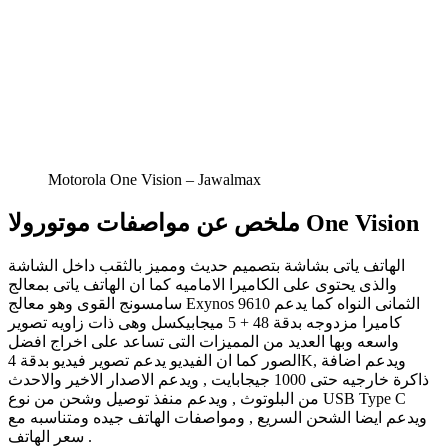
Motorola One Vision – Jawalmax
ملخص عن مواصفات موتورولا One Vision
الهاتف ياتى بشاشة بتصميم حديث ومميز بالثقب داخل الشاشة
والذى يحتوى على الكاميرا الاماميه كما ان الهاتف ياتى بمعالج
سامسونج القوى وهو معالج Exynos 9610 الثمانى النواه كما يدعم
كاميرا مزدوجه بدقة 48 + 5 ميجابيكسل وهى ذات زاويه تصوير
واسعه وبها العديد من المميزات التى تساعد على اخراج افضل
الصور كما ان الفيديو يدعم تصوير فيديو بدقة 4K, ويدعم اضافة
ذاكرة خارجيه حتى 1000 جيجابايت , ويدعم الاصدار الاخير والاحدث
من البلوتوث , ويدعم منفذ توصيل وشحن من نوع USB Type C
ويدعم ايضا الشحن السريع , ومواصفات الهاتف جيده ومتناسبه مع
سعر الهاتف .