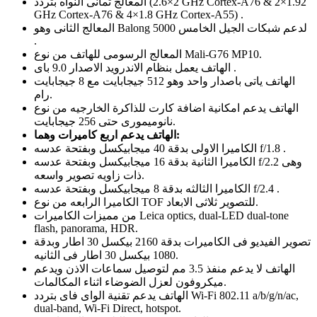
المعالج ثمانى النواه بتردد (2×2.6 GHz Cortex-A76 & 2×1.92
GHz Cortex-A76 & 4×1.8 GHz Cortex-A55) .
المعالج الثانى وهو Balong 5000 لدعم شبكات الجيل الخامس
.
المعالج الرسومى للهاتف من نوع Mali-G76 MP10.
الهاتف يعمل بنظام الاندرويد الاصدار 9.0 باى .
الهاتف ياتى باصدار واحد وهو 512 جيجابايت مع 8 جيجابايت
رام.
الهاتف يدعم امكانية اضافة كارت للذاكرة الخارجيه من نوع
نانوميمورى حتى 256 جيجابايت.
الهاتف يدعم اربع كاميرات وهما:
الكاميرا الاولى بدقة 40 ميجابيكسل وبفتحة عدسه f/1.8 .
الكاميرا الثانية بدقة 16 ميجابيكسل وبفتحة عدسه f/2.2 وهى
ذات زاويه تصوير واسعه.
الكاميرا الثالثه بدقة 8 ميجابيكسل وبفتحة عدسه f/2.4 .
الكاميرا الرابعه من نوع TOF للتصوير ثلاثى الابعاد.
من مميزات الكاميرات Leica optics, dual-LED dual-tone
flash, panorama, HDR.
تصوير الفيديو فى الكاميرات بدقة 2160 بيكسل 30 اطار وبدقة
1080 بيكسل 30 اطار فى الثانيه.
الهاتف لا يدعم منفذ 3.5 مم لتوصيل سماعات الاذن ويدعم
ميكروفون لعزل الضوضاء اثناء المكالمات.
الهاتف يدعم تقنية الواى فاى بتردد Wi-Fi 802.11 a/b/g/n/ac,
dual-band, Wi-Fi Direct, hotspot.