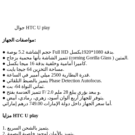
جوال HTC U play
مواصفات الجهاز:
● حجم الشاشة 5.2 بوصة Full HD بدقة 1080*1920بكسل.
● تتميز الشاشة بأنها محمية بزجاج (corning Gorilla Glass ) المتين.
● كاميرا أمامية وخلفية بدقة 16 ميجا بكسل.
● مساحة التخزين 64 جيجا بايت.
● قدرة البطارية 2500 ميلي أمبير في الساعة.
● يتميز بالضبط التلقائي Phase Detection Autofocus.
● ثماني النواة 64- بت.
● تتميز العدسة بفتح F/ 2.0 و ببعد بؤري يبلغ 28 ملم.
● يتوفر للجهاز أربع ألوان أسود، زهري، رمادي، أبيض.
أما سعر الجهاز داخل دولة الإمارات 749.00 درهم إماراتي.
مزايا HTC U play
1. يتميز بالشحن السريع.
2. يتميز بالأمان لوجود خاصية البصمة.