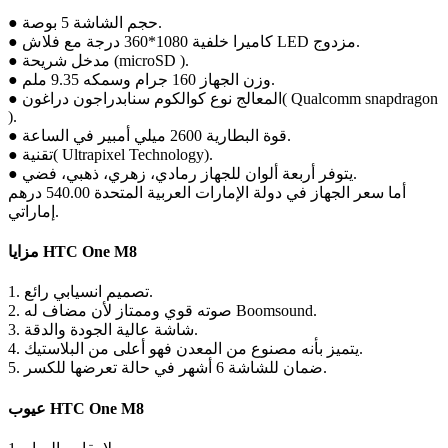
● حجم الشاشة 5 بوصة.
● كاميرا خلفية 1080*360 درجة مع فلاش LED مزدوج.
● مدخل شريحة (microSD ).
● وزن الجهاز 160 جرام وسمكه 9.35 ملم.
● المعالج نوع كوالكوم سنابدراجون دراغون( Qualcomm snapdragon
).
● قوة البطارية 2600 ميلي أمبير في الساعة.
● تقنية( Ultrapixel Technology).
● يتوفر أربعة ألوان للجهاز رمادي، زهري، ذهبي، فضي.
أما سعر الجهاز في دولة الإمارات العربية المتحدة 540.00 درهم
إماراتي.
مزايا HTC One M8
1. تصميم انسيابي رائع.
2. صوته قوي وممتاز لأن مضاف له Boomsound.
3. شاشة عالية الجودة والدقة.
4. يتميز بأنه مصنوع من المعدن فهو أعلى من البلاستيك.
5. ضمان للشاشة 6 أشهر في حالة تعرضها للكسر.
عيوب HTC One M8