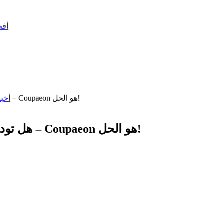
أفضل 10 أسلحة في ببجي –
هل تود الحصول على خصومات طوال العام؟ كوبايون – Coupaeon هو الحل!
أخب
هل تود الحصول على خصومات طوال العام؟ كوبايون – Coupaeon هو الحل!