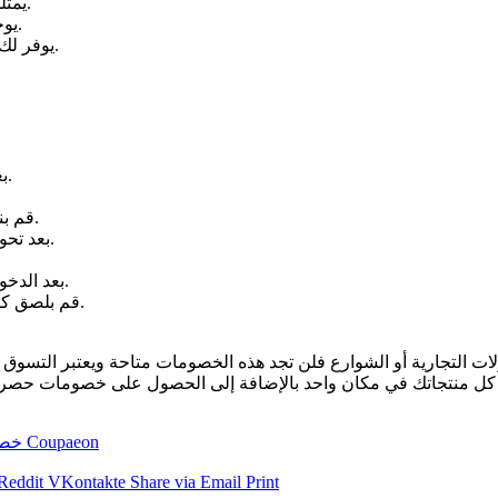
يمتلك موقع كوبايون تطبيق مميز وسهل الاستخدام لهواتف الاندرويد.
يوجد خدمة عملاء على مستوى عال يمكنه مساعدتك في أي وقت.
يوفر لك الموقع كل المعلومات التى تحتاجها لاى ماركة عالمية أو محلية.
بعد اختيار كوبون الخصم المناسب لك و لدولتك قم بالضغط عليه.
قم بنسخ الكود، وسيقوم الموقع بتحويلك الى متجر الماركة اتوماتيكيا.
بعد تحويلك الى المتجر الالكترونى، قم بتصفح المنتجات التي تود شرائها.
بعد الدخول الى سلة المشتريات، ستجد مكان مخصص لوضع كود الخصم.
قم بلصق كود الخصم، مبروك أنت الآن تستمتع بخصم إضافي على منتجاتك.
لات التجارية أو الشوارع فلن تجد هذه الخصومات متاحة ويعتبر التسوق
موقع Coupaeon
خصو
Reddit
VKontakte
Share via Email
Print