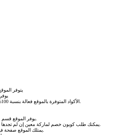
يتوفر الموقع
يوفر
الأكواد المتوفرة بالموقع فعالة بنسبة 100% ومجربة من قبل المستخدمين وخدمة العملاء التابعة لكوبايون.
يوفر الموقع قسم خاص يشرح فيه طريقة إستخدام الكوبونات لكل متجر على حده.
يمكنك طلب كوبون خصم لماركة معين إن لم تجدها على الموقع وسيقوم الموقع بتوفيرها لك في أقرب وقت ممكن.
يمتلك الموقع صفحة فيسبوك يمكنك أيضا من خلالها متابعة أحدث الكوبونات والعروض.