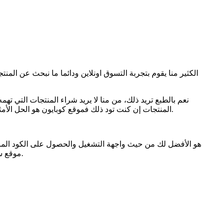
الكثير منا يقوم بتجربة التسوق اونلاين ودائما ما نبحث عن المن
نعم بالطبع تريد ذلك، من منا لا يريد شراء المنتجات التي 
المنتجات إن كنت تود ذلك فموقع كوبايون هو الحل الأمثل لك لتجربة التسوق اون لاين مع الحصول على خصومات حصرية وكبيرة على المنتجات التى تفضلها او حتى منتجات البقالة والسوبر ماركت.
هو الأفضل لك من حيث واجهة التشغيل والحصول على الكود المناسب لكل ماركة ت
موقع سوق والكثير والكثير من المواقهع التى يوفر لها العديد من أكواد الخصم الحصرية التى لن تجدها سوى على موقع كوبايون للخصومات الحصرية.