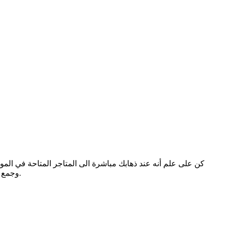
كن على علم أنه عند ذهابك مباشرة الى المتاجر المتاحة في المو
وجمع كل منتجاتك في مكان واحد بالإضافة إلى الحصول على خصومات حصرية تتوفر لخدمة الشراء اونلاين، قم بهذه التجربة وسوف تستفيد الكثير.