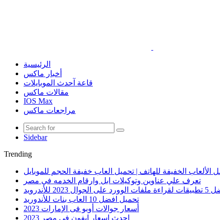
الرئيسية
أخبار ماكس
قاعة آحدث الموبايلات
مقالات ماكس
IOS Max
مراجعات ماكس
Sidebar
Trending
 الألعاب الخفيفة للهاتف | تحميل العاب خفيفة الحجم للموبايل
تعرف علي عناوين وتوكيلات ابل وارقام الخدمه في مصر
الوورد على الجوال 2023 للأندرويد
تحميل افضل 10 العاب بنات للأندوريد
أسعار جوالات أوبو فى الإمارات 2023
احدث اسعار ايفون في مصر 2023