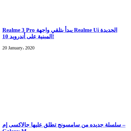
Realme 3 Pro يبدأ بتلقي واجهة Realme Ui الجديدة
المبنية على أندرويد 10!
20 January، 2020
سلسلة جديده من سامسونج تطلق عليها جالاكسى إم –