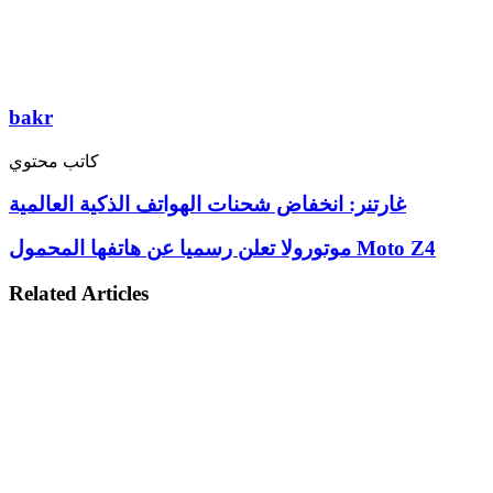
bakr
كاتب محتوي
غارتنر: انخفاض شحنات الهواتف الذكية العالمية
موتورولا تعلن رسميا عن هاتفها المحمول Moto Z4
Related Articles