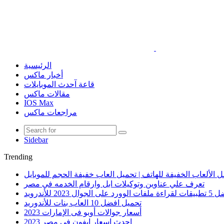
الرئيسية
أخبار ماكس
قاعة آحدث الموبايلات
مقالات ماكس
IOS Max
مراجعات ماكس
Sidebar
Trending
 الألعاب الخفيفة للهاتف | تحميل العاب خفيفة الحجم للموبايل
تعرف علي عناوين وتوكيلات ابل وارقام الخدمه في مصر
الوورد على الجوال 2023 للأندرويد
تحميل افضل 10 العاب بنات للأندوريد
أسعار جوالات أوبو فى الإمارات 2023
احدث اسعار ايفون في مصر 2023