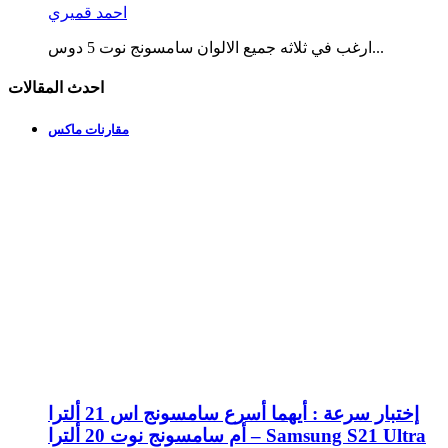
احمد قميري
ارغب في ثلاثه جميع الالوان سامسونج نوت 5 دوس...
احدث المقالات
مقارنات ماكس
إختبار سرعة : أيهما أسرع سامسونج اس 21 ألترا
أم سامسونج نوت 20 ألترا – Samsung S21 Ultra