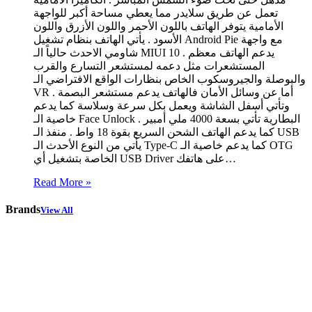
تعمل عن طريق سلايدر مما يعطي مساحة أكبر للواجهة
الأمامية يتوفر الهاتف باللون الأحمر واللون الأزرق واللون
الأسود . يأتي الهاتف بنظام تشغيل Android Pie مع واجهة
شاومي الاحدث حالياً الـ MIUI 10 . يدعم الهاتف معظم
المستشعرات مثل دعمه لمستشعر التسارع والقرب
والبوصلة والجيروسكوب الخاص بنظارات الواقع الافتراضي الـ
VR . أما عن وسائل الأمان فالهاتف يدعم مستشعر البصمة
وتأتي أسفل الشاشة ويعمل بكل سرعة وسلاسة كما يدعم
خاصية الـ Face Unlock . البطارية تأتي بسعة 4000 ملي أمبير
كما يدعم الهاتف الشحن السريع بقوة 18 واط . منفذ الـ USB
يأتي من النوع الأحدث الـ Type-C كما يدعم خاصية الـ OTG
الخاصة بتشغيل أي USB Driver على هاتفك…
Read More »
Brands
View All