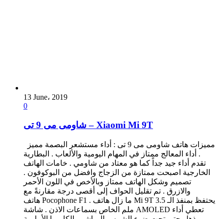
13 June، 2019
0
شاومى مى 9 تى – Xiaomi Mi 9T
مميزات هاتف شاومى مى 9 تى : أداء مستشعر البصمة مميز
. أداء المعالج ممتاز في المهام اليومية والألعاب . البطارية
تقدم أداء جيد جداً كما هو معتاد من شاومي . خامات الهاتف
الخارجية اصبحت ممتازة من الزجاج وافضل من البوكوفون .
تصميم وشكل الهاتف ممتاز وبالأخص في اللون الأحمر
والازرق . تم تقليل الحواف إلى أقصى درجة مقارنةً مع
هاتف Pocophone F1 . ما زال هاتف Mi 9T يحتفظ بمنفذ الـ 3.5
ملم الخاص بسماعات الاذن . شاشة AMOLED تعطي أداء
مذهل حتى تحت ضوء الشمس المباشر . الكاميرا الأمامية