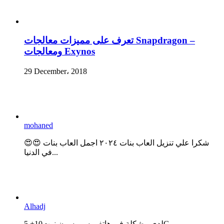
تعرف على مميزات معالجات Snapdragon –
ومعالجات Exynos
29 December، 2018
mohaned
😍😍 شكرا علي تنزيل العاب بنات ٢٠٢٤ اجمل العاب بنات
في الدنيا...
Alhadj
لدي مشكلة في هاتفي سومسون نوت10+ 5G...