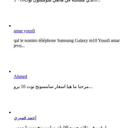
amar yousfi
qal le nomiro téléphone Samsung Galaxy m10 Yousfi amar
jevu...
Ahmed
مرحبا ما هيا اسعار سامسونج نوت 10 برو...
احمد قميري
ارغب في ثلاثه جميع الالوان سامسونج نوت 5 دوس...