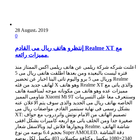
28 August، 2019
0
إنتظرو هاتف ريال مى القادم Realme XT مع
مميزات رائعه.
اعلنت شركه شركة ريلمى عن هاتف ريلمى اكس الممتاز منذ
فتره ليست بالبعيده ومن بعدها اطلقت هاتفى ريال مى 5
وريال مى 5 برو واليوم تاتى الينا اخبار عن تحضير Realme
لهاتف جديد من فئه X وهو هاتف Realme XT والذى ياتى مع
مميزات عده وهو هاتف من مكوناته موجه لمنافسة هاتف
شاومى المميز Xiaomi Mi 9T وسنتعرف معا على التسريبات
الخاصه بهاتف ريال مى الجديد والذى سوف يتم الاعلان عنه
بشكل رسمى فى نهاية سبتمبر القادم. مواصفات ريال مى
XT: تصميم الهاتف من الامام نوتش واتردروب مع حواف
صغيرة جدا ومن الخلف ياتى مع اربعه كاميرات بشكل افقى
وبجوارها فلاش ليد وبالاسفل شعار Realme. شاشة الهاتف
بحجم 6.4 بوصه من نوع Super AMOLED. دقة الشاشة
2340×1080 بيكسل وكثافة بيكسلات 403 بيكسل لكل بوصه