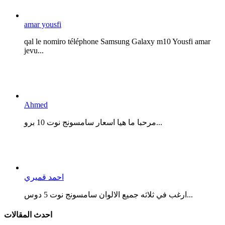
amar yousfi
qal le nomiro téléphone Samsung Galaxy m10 Yousfi amar
jevu...
Ahmed
مرحبا ما هيا اسعار سامسونج نوت 10 برو...
احمد قميري
ارغب في ثلاثه جميع الالوان سامسونج نوت 5 دوس...
احدث المقالات