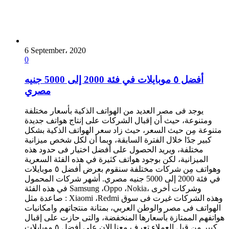
6 September، 2020
0
أفضل ٥ موبايلات في فئة 2000 إلى 5000 جنيه
مصري
يوجد فى مصر العديد من الهواتف الذكية بأسعار مختلفة
ومتنوعة، حيث أن إقبال الشركات على إنتاج هواتف جديدة
متنوعة مِن حيث السعر، حيث زاد سعر الهواتف الذكية بشكل
كبير جدًا خلال الفترة السابقة، وبما أن لكل شخص ميزانية
مختلفة، ويريد الحصول على أفضل اختيار فى حدود هذه
الميزانية، لكن بوجود هواتف كثيرة في هذه الفئة السعرية
وهواتف مِن شركات مختلفة سنقوم بعرض أفضل ٥ موبايلات
في فئة 2000 إلى 5000 جنيه مصري. أشهر شركات المحمول
في هذه الفئة Samsung ،Oppo ،Nokia، وشركات أخرى
صاعدة مثل : Xiaomi ،Redmi وهذه الشركات غيرت فى سوق
الهواتف فى مصر والوطن العربي، بمتانة منتجاتهم وامكانيات
هواتفهم الممتازة بأسعارها المنخفضة، والتى حازت على إقبال
كبير مِن قبل العملاء تعرف معنا الان علي أفضل ٥ موبايلات