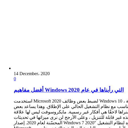
14 December، 2020
0
أفضل مفاهيم Windows التي رأيناها في عام 2020
استخدمت Microsoft 2020 لضبط بعض وظائف Windows 10 ، مثل قائمة Start أو محرك البحث. سيكون عام 2021 أيضًا عامًا مليئًا بالتحسينات في هذا الصدد. وتغيرات كبيرة جدًا قد تكون علامة على ما قبل
يتناسب مع نظام التشغيل الحالي على الإطلاق. وهذا يساعد بعض
راها لاحقًا هي أفكار غير رسمية. مايكروسوفت ليس لها علاقة
 لن نرى ميزاتها في تحديثات Windows المستقبلية. والإصدارات الأقل مراجعة من Windows 7 أو XP
المحسّنة لعام 2020. إصدار Windows 7 2020″ كان عام 2020 ، من بين العديد من العناصر الأخرى ، العام الذي أدار مؤخرًا ظهره لنظام التشغيل Windows 7. لم يعد نظام التشغيل الشهير والشائع من