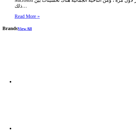
Microsoft مدعومًا ويمكن أن يعرض المستخدمين للخطر. صحيح أن الأشياء قد تغيرت كثيرًا منذ أن رأى هذا النظام النور لأول مرة ، ومن الناحية الجمالية هناك تحسينات بين Windows 10 و Windows 7. ومع
ذلك…
Read More »
Brands
View All