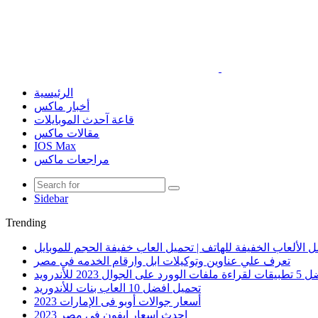
الرئيسية
أخبار ماكس
قاعة آحدث الموبايلات
مقالات ماكس
IOS Max
مراجعات ماكس
Sidebar
Trending
 الألعاب الخفيفة للهاتف | تحميل العاب خفيفة الحجم للموبايل
تعرف علي عناوين وتوكيلات ابل وارقام الخدمه في مصر
الوورد على الجوال 2023 للأندرويد
تحميل افضل 10 العاب بنات للأندوريد
أسعار جوالات أوبو فى الإمارات 2023
احدث اسعار ايفون في مصر 2023