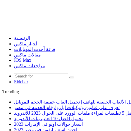
الرئيسية
أخبار ماكس
قاعة آحدث الموبايلات
مقالات ماكس
IOS Max
مراجعات ماكس
Sidebar
Trending
 الألعاب الخفيفة للهاتف | تحميل العاب خفيفة الحجم للموبايل
تعرف علي عناوين وتوكيلات ابل وارقام الخدمه في مصر
الوورد على الجوال 2023 للأندرويد
تحميل افضل 10 العاب بنات للأندوريد
أسعار جوالات أوبو فى الإمارات 2023
احدث اسعار ايفون في مصر 2023