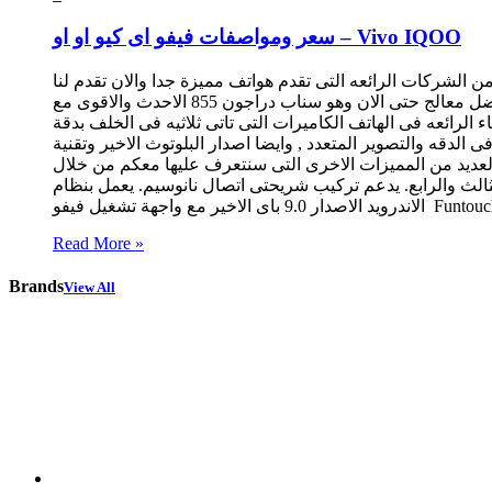
سعر ومواصفات فيفو اى كيو او او – Vivo IQOO
الرائعه التى تقدم هواتف مميزة جدا والان تقدم لنا Vivo هاتفها الجديد والرائع Vivo iQOO ,ولكن الهاتف موجه لشرق اسيا فقط ومن يريد اقتناءه عليه بطلبه من الخارج. والهاتف ياتى مع
مكونات ممتازة ومتقدمه فى التكنولوجيا منها الشاشة التى تاتى من نوع سوبر اموليد المتميزة وبمقاس 6.41 بوصه , وايضا ياتى الهاتف مع افضل معالج حتى الان وهو سناب دراجون 855 الاحدث والاقوى مع
جابايت ترضى جميع الاستخدامات , ومن الاشياء الرائعه فى الهاتف الكاميرات التى تاتى ثلاثيه فى الخلف بدقة
فى الدقه والتصوير المتعدد , وايضا اصدار البلوتوث الاخير وتقنية NFC والبطاريه التى تاتى بسعه 4000 ملى امبير وتدعم
ى جدا 44 وات, والعديد من المميزات الاخرى التى سنتعرف عليها معكم من خلال Jawalmax. مواصفات فيفو iQOO: تم الاعلان عن الهاتف واصداره الى الاسواق فى مارس 2019.
15×75.2×8.5 مم ووزنه 196 جرام. يدعم شبكات الجيل الثانى والثالث والرابع. يدعم تركيب شريحتى اتصال نانوسيم. يعمل بنظام
Read More »
Brands
View All