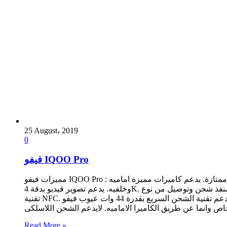
25 August، 2019
0
فيفو IQOO Pro
مميزات فيفو IQOO Pro : شاشة الهاتف من النوع الممتاز وتاتى بدقة مميزة والوان رائعه. يدعم بصمة الاصبع بالشاشة. يدعم سعة تخزين جيده جدا وايضا رامات بسعه ممتازة. يدعم كاميرات مميزة اماميه
وخلفيه. يدعم تصوير فيديو بدقة 4K. يدعم البلوتوث الاصدار الاخير. يدعم منفذ شحن وتوصيل من نوع Type C. اداء الهاتف ممتاز وهو افضل اداء بفضل معالج سناب دراجون 855 بلس الاحدث والاقوى. يدعم
تقنية NFC. يدعم بطاريه بسعه مميزة 4500 ملى امبير. يدعم تقنية الشحن السريع بقدرة 44 وات عيوب فيفو IQOO Pro : شاشة الهاتف لايوجد بها طبقة حمايه ضد الخدوش. الهاتف مصنع من خامات
 وانما عن طريق الكاميرا الاماميه. لايدعم الشحن اللاسلكى
Read More »