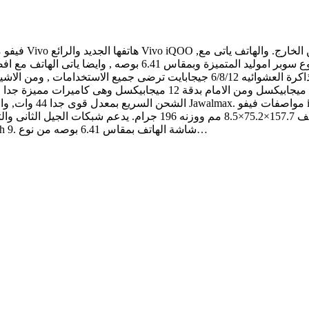
فيفو من الشركات 
سعات تخزين ممتازة 128/256 جيجابايت واختيارات متعدده للذاكرة العشوائيه 6/8/12 جي
12+13+2 ميجابيكسل ومن الامام بدقة 12 ميجابيكسل وهى كاميرات مميزة جدا 
الشحن السريع بمعدل قو
الهاتف مصنع من خامات الزجاج والالومنيوم والبلاستيك. ابعاد الهاتف 7.7
الاندرويد الاصدار 9.0 باى الاخير مع واجهة تشغيل فيفو Funtouch 9. شاشة الهاتف بمقاس 6.41 بوصه من نوع…