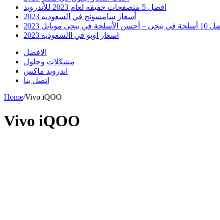
افضل 5 متصفحات خفيفه لعام 2023 للأندرويد
أسعار سامسونج في السعوديه 2023
 أحسن الأسلحة في ببجي موبايل 2023
اسعار اوبو في االسعوديه 2023
الافضل
مشكلات وحلول
اندرويد ماكس
اتصل بنا
Home
/
Vivo iQOO
Vivo iQOO