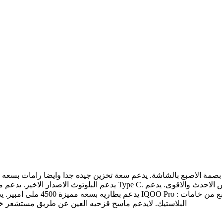
البلاستيك. لايدعم ماسح قزحيه العين عن طريق مستشعر خاص