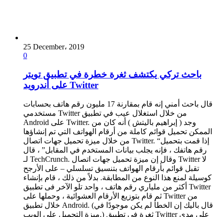
25 December، 2019
0
باحث تركي يكتشف ثغرة خطرة في تطبيق تويتر
على أندرويد Twitter
قال باحث أمني إنه قام بمقارنة 17 مليون رقم هاتف بحسابات
مستخدمي Twitter من خلال استغلال عيب في تطبيق
Android على Twitter. وجد ( إبراهيم باليتش ) أنه كان من
الممكن تحميل قوائم كاملة من أرقام الهواتف التي تم إنشاؤها
من خلال ميزة تحميل جهات اتصال Twitter. “إذا قمت بتحميل
رقم هاتفك ، فإنه يجلب بيانات المستخدم في المقابل” ، قال
لـ TechCrunch. وقال إن ميزة تحميل جهات اتصال Twitter لا
تقبل قوائم بأرقام الهواتف بتنسيق تسلسلي – على الأرجح
كوسيلة لمنع هذا النوع من المطابقة. بدلاً من ذلك ، قام بإنشاء
أكثر من ملياري رقم هاتف ، واحد تلو الآخر فى تطبيق Twitter
ثم قام بتوزيع الأرقام العشوائية ، وحملها على Twitter من
خلال تطبيق Android. (قال باليك إن الخطأ لم يكن موجودًا في
ميزة التحميل على الويب.) ثغرة فى تطبيق Twitter على مدى