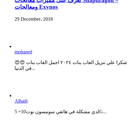
تعرف على مميزات معالجات Snapdragon –
ومعالجات Exynos
29 December، 2018
mohaned
😍😍 شكرا علي تنزيل العاب بنات ٢٠٢٤ اجمل العاب بنات
في الدنيا...
Alhadj
لدي مشكلة في هاتفي سومسون نوت10+ 5G...