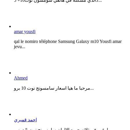
لدي مشكلة في هاتفي سومسون نوت10+ 5G...
amar yousfi
qal le nomiro téléphone Samsung Galaxy m10 Yousfi amar
jevu...
Ahmed
مرحبا ما هيا اسعار سامسونج نوت 10 برو...
احمد قميري
ارغب في ثلاثه جميع الالوان سامسونج نوت 5 دوس...