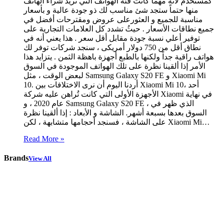
كمستخدم لأنه مهما كانت فئة الهواتف التي تريد شراء الهاتف
منها حتماً ستجد شئ مناسب لك ذو جودة عالية و بأسعار
مناسبة للجميع و العثورعلى عروض ومقترحات أفضل في
جميع نطاقات الأسعار . حيثُ تشدد كل العلامات التجارية على
توفير أعلي نسبة جودة مقابل أقل سعر . هذا يعني أنه في
نطاق أقل من 750 دولار أمريكى ، سنجد شركات توفر لك
هواتف راقية جداً ولكنها بالطبع أجهزة باهظة الثمن . يتزايد هذا
الأمر إذا ألقينا نظرة على تلك الهواتف الموجودة في السوق
لبعض الوقت ، مثل Samsung Galaxy S20 FE و Xiaomi Mi
10. أردنا اليوم أن نرى الاختلافات بين Xiaomi Mi 10، أحد
الأجهزة الأولى التي كانت تُراهن عليه شركة Xiaomi في نهاية
عام 2020 ، و Samsung Galaxy S20 FE ، الذي ظهر في
السوق بعدها بسبعة أشهر. الشاشة و الأبعاد : إذا ألقينا نظرة
على الشاشة ، فسنجد أحجامها متشابهة ، لكن Xiaomi Mi…
Read More »
Brands
View All