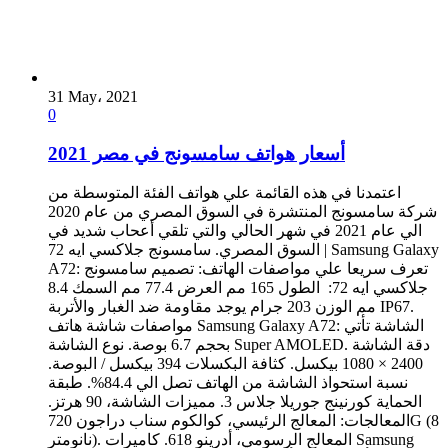
31 May، 2021
0
أسعار هواتف سامسونج في مصر 2021
اعتمدنا في هذه القائمة علي هواتف الفئة المتوسطة من
شركة سامسونج المنتشرة في السوق المصري من عام 2020
الي عام 2021 في شهر الحالي والتي تلقي أعحاب شديد في
السوق المصري. سامسونج جلاكسي ايه 72 | Samsung Galaxy
A72: تعرف سريعا علي مواصفات الهاتف: تصميم سامسونج
جلاكسي ايه 72: الطول 165 مم العرض 77.4 مم السمك 8.4
مم الوزن 203 جرام يوجد مقاومة ضد الغبار والأتربة IP67.
مواصفات شاشة هاتف Samsung Galaxy A72: الشاشة تأتي
بحجم 6.7 بوصة. نوع الشاشة Super AMOLED. دقة الشاشة
2400 × 1080 بيكسل. كثافة البكسلات 394 بيكسل / البوصة.
نسبة استحواذ الشاشة من الهاتف تصل الي 84.4%. طبقة
الحماية كورنينج جوريلا جلاس 3. مميزات الشاشة، 90 هرتز.
المعالجات: المعالج الرئيسي، كوالكوم سناب دراجون 720G (8
نانومتر). المعالج الرسومي، أدرينو 618. كاميرات Samsung