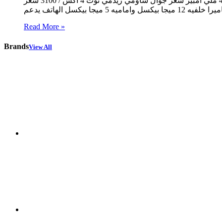
بيكسل الهاتف يدعم بشاشه 5.7 بوصه الهاتف يدعم بأندوريد 6.0.1الهاتف يدعم ببطاريه 4100 ملي امبير سعر جوال شاومي ريدمي نوت 4 اكس / 3100 سعر Xiaomi Redmi 5 الهاتف يدعم بمعالج ثماني
Read More »
Brands
View All