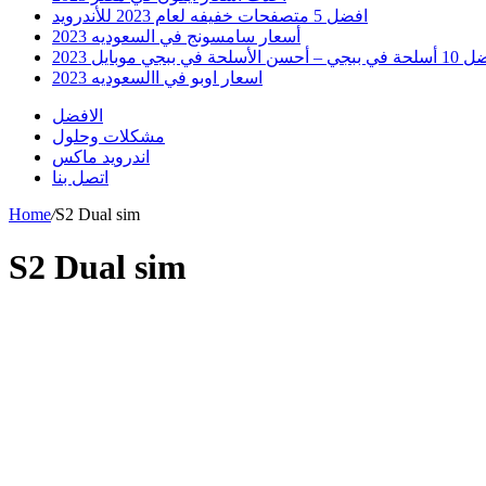
افضل 5 متصفحات خفيفه لعام 2023 للأندرويد
أسعار سامسونج في السعوديه 2023
 أحسن الأسلحة في ببجي موبايل 2023
اسعار اوبو في االسعوديه 2023
الافضل
مشكلات وحلول
اندرويد ماكس
اتصل بنا
Home
/
S2 Dual sim
S2 Dual sim