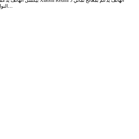
النواه الهاتف يدعم بذاكره 16/32 جيجا بايت ورام 2/3 جيجا الهاتف يدعمم بكاميرا خلفيه 12 ميجا بيكسل واماميه 5 ميجا بيكسل الهاتف يدعم…