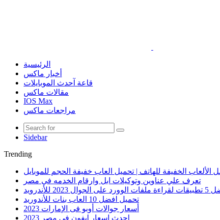
الرئيسية
أخبار ماكس
قاعة آحدث الموبايلات
مقالات ماكس
IOS Max
مراجعات ماكس
Sidebar
Trending
 الألعاب الخفيفة للهاتف | تحميل العاب خفيفة الحجم للموبايل
تعرف علي عناوين وتوكيلات ابل وارقام الخدمه في مصر
الوورد على الجوال 2023 للأندرويد
تحميل افضل 10 العاب بنات للأندوريد
أسعار جوالات أوبو فى الإمارات 2023
احدث اسعار ايفون في مصر 2023