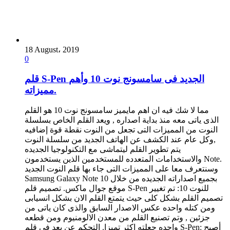
18 August، 2019
0
قلم S-Pen الجديد فى سامسونج نوت 10 وأهم
مميزاته.
مما لا شك فيه ان اهم مايميز سامسونج نوت 10 هو القلم
الذى ياتى معه منذ بداية اصداره , ويعد القلم الخاص بسلسلة
النوت من المميزات التى تجعل من النوت نقطة قوة إضافيه
,وكل عام عند الكشف عن الهاتف الجديد من سلسلة النوت
يتم تطوير القلم ليتماشى مع التكنولوجيا الجديده
والاستخدامات المتعدده للمستخدمين الذين يستخدمون Note.
وسنتعرف معا على المميزات التى جاء بها قلم النوت الجديد
Samsung Galaxy Note 10 بجميع اصداراته الجديده من خلال
موقع جوال ماكس. تصميم قلم S-Pen للنوت 10: تم تغيير
تصميم القلم بشكل كلى حيث يتمتع القلم الان بشكل انسيابى
ومن كتله واحده عكس الاصدار السابق والذى كان ياتى من
جزئين , وتم تصنيع القلم من معدن الالومنيوم ومن قطعه
واحده جعلته اكثر تميزا. التحكم عن بعد فى قلم S-Pen: أصبح