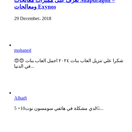
تعرف على مميزات معالجات Snapdragon –
ومعالجات Exynos
29 December، 2018
mohaned
😍😍 شكرا علي تنزيل العاب بنات ٢٠٢٤ اجمل العاب بنات
في الدنيا...
Alhadj
لدي مشكلة في هاتفي سومسون نوت10+ 5G...