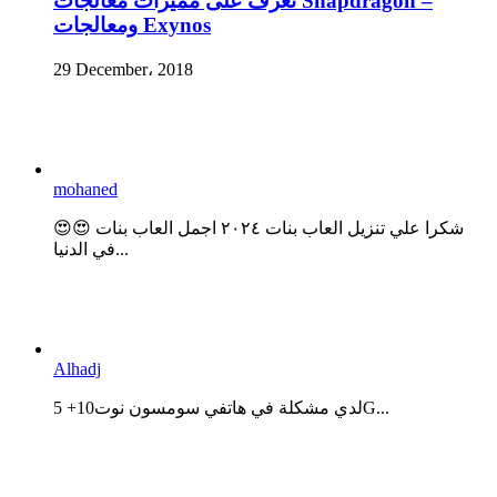
تعرف على مميزات معالجات Snapdragon –
ومعالجات Exynos
29 December، 2018
mohaned
😍😍 شكرا علي تنزيل العاب بنات ٢٠٢٤ اجمل العاب بنات
في الدنيا...
Alhadj
لدي مشكلة في هاتفي سومسون نوت10+ 5G...