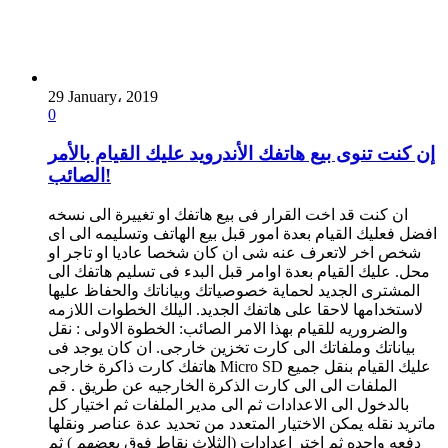
29 January، 2019
0
إن كنت تنوى بيع هاتفك الأندرويد عليك القيام بالأمر
الصائب!
ان كنت قد اخت القرار فى بيع هاتفك او تغييرة الى نسخه
افضل فعليك القيام بعدة امور قبل بيع الهاتف وتسليمه الى اى
شخص اخر لاتعرف عنه شى ان كان شخصا عاديا او تاجر او
محل. عليك القيام بعدة اوامر قبل البدء فى تسليم هاتفك الى
المشترى الجديد لحماية خصوصياتك وبياناتك والحفاظ عليها
لاستخدامها لاحقا على هاتفك الجديد. اليلك الخطوات اللازمه
والضروريه للقيام بهذا الامر الصائب: الخطوة الاولى : نقل
بياناتك وملفاتك الى كارت تخزين خارجى. ان كان يوجد فى
هاتفك كارت ذاكرة خارجى Micro SD عليك القيام بنقل جميع
الملفات الى الى كارت الذكرة الخارجيه عن طريق . قم
بالدخول الى الاعدادات ثم الى مدير الملفات ثم اختيار كل
ماتريد نقله يمكن الاختيار المتعدد من تحديد عدة عناصر ونقلها
دفعه واحده ثم اختر اعدادات (الثلاث نقاط فوق بعضهم ) ثم