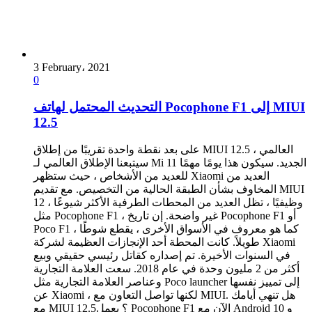
3 February، 2021
0
التحديث المحتمل لهاتف Pocophone F1 إلى MIUI
12.5
على بعد نقطة واحدة تقريبًا من إطلاق MIUI 12.5 العالمي ،
سيتبعنا الإطلاق العالمي لـ Mi 11 الجديد. سيكون هذا يومًا مهمًا
للعديد من الأشخاص ، حيث ستظهر Xiaomi العديد من
المخاوف بشأن الطبقة الحالية من التخصيص. مع تقديم MIUI
12 وظيفيًا ، تظل العديد من المحطات الطرفية الأكثر شيوعًا ،
مثل Pocophone F1 ، غير واضحة. إن تاريخ Pocophone F1 أو
Poco F1 ، كما هو معروف في الأسواق الأخرى ، يقطع شوطًا
طويلاً. كانت المحطة أحد الإنجازات العظيمة لشركة Xiaomi
في السنوات الأخيرة. تم إصداره كقاتل رئيسي حقيقي وبيع
أكثر من 2 مليون وحدة في عام 2018. سعت العلامة التجارية
وعناصر العلامة التجارية مثل Poco launcher إلى تمييز نفسها
عن Xiaomi ، لكنها تواصل التعاون مع MIUI. هل تنهي أيامك
مع MIUI 12.5؟ يعمل Pocophone F1 الآن مع Android 10 و