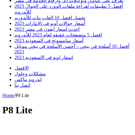
تعرف علي عناوين وتوكيلات ابل وارقام الخدمه في مصر
أفضل 5 تطبيقات لقراءة ملفات الوورد على الجوال 2023
للأندرويد
تحميل افضل 10 العاب بنات للأندوريد
أسعار جوالات أوبو فى الإمارات 2023
احدث اسعار ايفون في مصر 2023
افضل 5 متصفحات خفيفه لعام 2023 للأندرويد
أسعار سامسونج في السعوديه 2023
أفضل 10 أسلحة في ببجي – أحسن الأسلحة في ببجي موبايل
2023
اسعار اوبو في االسعوديه 2023
الافضل
مشكلات وحلول
اندرويد ماكس
اتصل بنا
Home
/
P8 Lite
P8 Lite