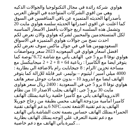
هواوي شركة رائدة في مجال التكنولوجيا والجوالات الذكيه
وهي من اقوي الشركات المتواجده في الوطن العربي
بأصدراتها الحديثه المتميزه عن باقي المنافسين في السوق
كما اعلنت عن اقوي اصدراتها الحديثه سلسه هواوي مايت 20
وتشمل هذه السلسه اربع جوالات بأفضل الاسعار المناسبه
لكل المتستخدمين والمحبين لشركه هواوي والان نعرض لكم
احدث نسخ من جوالات هواوي المتميزه في الاسواق
السعوديهومن هنا في في جوال ماكس سوف نعرض لكم
افضل اسعار هواوي في السعوديه 2023 سعر ومواصفات
هواوي نوفا 8 برو 5 جي الهاتف يأتي مع شاشة 6.72″بوصة كما
يتوفر ايضا مع الكاميرا : رباعية 64 + 8 + 2 + 2 ميجابيكسل مع
مساحة تخزين /الرام : 8 جيجابايت رام بالاضافة الي بطارية :
4000 ميلي أمبير / ليثيوم – بوليمر، غير قابلة للإزالة كما يتوفر
الهاتف ايضا مع اندرويد 10 – بدون خدمات جوجل سعر هاتف
هواوي نوفا 8 برو 5 جي في السعودية : 2400 ريال سعر هواوى
مايت 30 برو 5 جى : الهاتف يجلب الاصدار 10 من نظام
الاندرويدالهاتف يأتي مع كاميرا خلفية رباعية.يمتلك الهاتف
كاميرا امامية مزدوجة.الهاتف محمي بطبقة من زجاج جوريلا
6.يدعم الهاتف تقنية NFC.الهاتف يدعم تقنية الاشعة تحت
الحمراء.يمتلك الهاتف حساس بصمة تحت الشاشة.يأتي الهاتف
مع دعم تقنية التعرف علي الوجه.يمتلك الهاتف بطارية
كبيرة.يأتي الهاتف مع دعم خاصية…