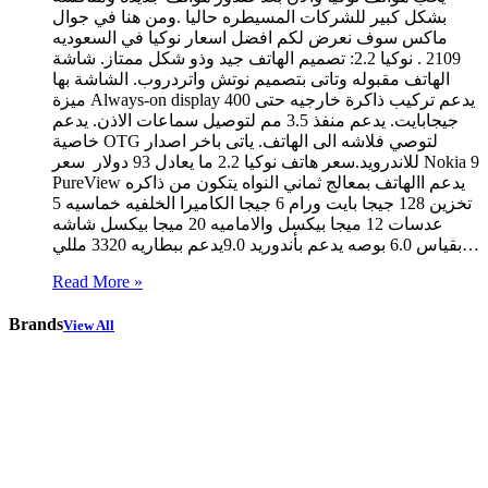
بشكل كبير للشركات المسيطره حاليا .ومن هنا في جوال
ماكس سوف نعرض لكم افضل اسعار نوكيا في السعوديه
2109 . نوكيا 2.2: تصميم الهاتف جيد وذو شكل ممتاز. شاشة
الهاتف مقبوله وتاتى بتصميم نوتش واتردروب. الشاشة بها
ميزة Always-on display يدعم تركيب ذاكرة خارجيه حتى 400
جيجابايت. يدعم منفذ 3.5 مم لتوصيل سماعات الاذن. يدعم
خاصية OTG لتوصي فلاشه الى الهاتف. ياتى باخر اصدار
للاندرويد.سعر هاتف نوكيا 2.2 ما يعادل 93 دولار سعر Nokia 9
PureView يدعم االهاتف بمعالج ثماني النواه يتكون من ذاكره
تخزين 128 جيجا بايت ورام 6 جيجا الكاميرا الخلفيه خماسيه 5
عدسات 12 ميجا بيكسل والاماميه 20 ميجا بيكسل شاشه
بقياس 6.0 بوصه يدعم بأندوريد 9.0يدعم ببطاريه 3320 مللي…
Read More »
Brands
View All