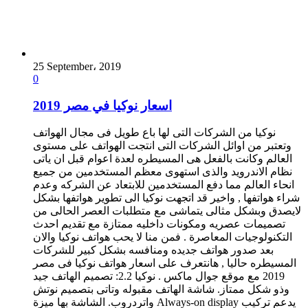
25 September، 2019
0
اسعار نوكيا في مصر 2019
نوكيا من الشركات التى لها باع طويل فى مجال الهواتف
وتعتبر من اوائل الشركات التى انتجت الهواتف على مستوى
العالم وكانت بالفعل هى المسيطره لعدة اعوام قبل ان ياتى
نظام الاندرويد والذى استهوى معظم المستخدمين من جميع
انحاء العالم مما دفع المستخدمين للابتعاد عن الشركه وعدم
شراء هواتفها , واخير قد اتجهت نوكيا الى تطوير هواتفها بشكل
لايصدق وبشكل مثالى يتماشى مع متطلبات العصر الحالى من
تصميمات عصريه ومكونات داخليه ممتازة مع تقديم احدث
التكنولوجيات المعاصرة . فمن منا لا يحب هواتف نوكيا والان
بعد صدور هواتف جديده ومنافسه بشكل كبير للشركات
المسيطره حاليا , هانتعرف على اسعار هواتف نوكيا فى مصر
2019 مع موقع جوال ماكس . نوكيا 2.2: تصميم الهاتف جيد
وذو شكل ممتاز. شاشة الهاتف مقبوله وتاتى بتصميم نوتش
واتردروب. الشاشة بها ميزة Always-on display يدعم تركيب