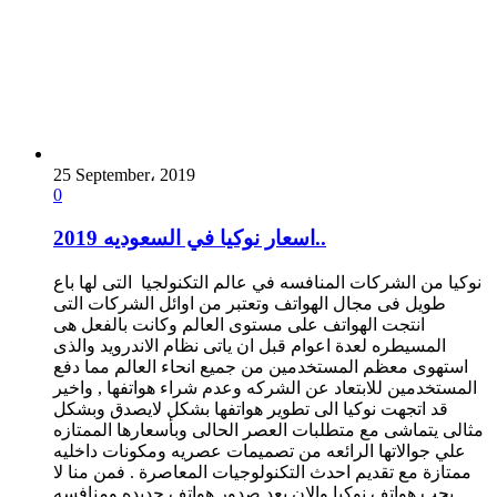
25 September، 2019
0
اسعار نوكيا في السعوديه 2019..
نوكيا من الشركات المنافسه في عالم التكنولجيا التى لها باع
طويل فى مجال الهواتف وتعتبر من اوائل الشركات التى
انتجت الهواتف على مستوى العالم وكانت بالفعل هى
المسيطره لعدة اعوام قبل ان ياتى نظام الاندرويد والذى
استهوى معظم المستخدمين من جميع انحاء العالم مما دفع
المستخدمين للابتعاد عن الشركه وعدم شراء هواتفها , واخير
قد اتجهت نوكيا الى تطوير هواتفها بشكل لايصدق وبشكل
مثالى يتماشى مع متطلبات العصر الحالى وبأسعارها الممتازه
علي جوالاتها الرائعه من تصميمات عصريه ومكونات داخليه
ممتازة مع تقديم احدث التكنولوجيات المعاصرة . فمن منا لا
يحب هواتف نوكيا والان بعد صدور هواتف جديده ومنافسه