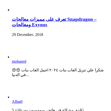
تعرف على مميزات معالجات Snapdragon –
ومعالجات Exynos
29 December، 2018
mohaned
😍😍 شكرا علي تنزيل العاب بنات ٢٠٢٤ اجمل العاب بنات
في الدنيا...
Alhadj
لدي مشكلة في هاتفي سومسون نوت10+ 5G...