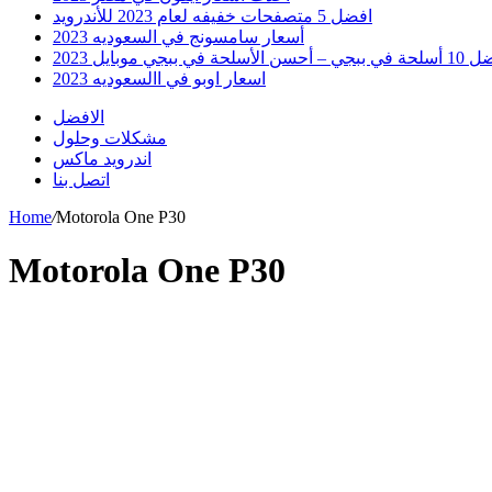
افضل 5 متصفحات خفيفه لعام 2023 للأندرويد
أسعار سامسونج في السعوديه 2023
 أحسن الأسلحة في ببجي موبايل 2023
اسعار اوبو في االسعوديه 2023
الافضل
مشكلات وحلول
اندرويد ماكس
اتصل بنا
Home
/
Motorola One P30
Motorola One P30