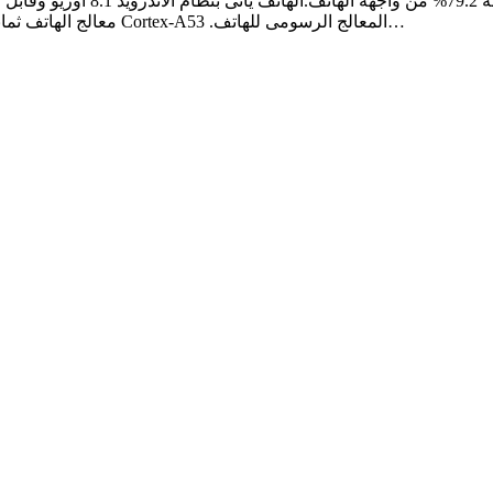
(Snapdragon 625 (14 nm.معالج الهاتف ثمانى النواه بتردد 2.0 جيجاهرتز بمعمارية Cortex-A53 .المعالج الرسومى للهاتف…