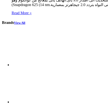
بوصه.الشاشة تدعم 16 مليون لون وتاتى بابعاد 19:9 وتحتل مساحة 79.2% من واجهة الهاتف.الهاتف ياتى بنظام الاندرويد 8.1 اوريو وقابل للتحديث الى اصدار 9.0 باى.الهاتف ياتى بمعالج من كوالكوم وهو
Read More »
Brands
View All