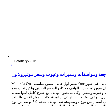
3 February، 2019
0
جعة ومواصفات ومميزات وعيوب وسعر موتورولا ون
Motorola One يعتبر اول هاتف ضمن سلسلة One وتيميز الهاتف الجديد من موتورولا بقدوم تحديثات نظام الاندرويد بشكل اسرع من اى هاتف منافس , وقامت شركة موتورولا باإصدار الهاتف فى شهر
2 واول سوق تم اصدار الهاتف يه كان السوق الصينى ولكن تحت سم Motorola P30 Play وهو هاتف ضمن الفئه السعريه المتوسطه ,ثم بعد ذلك تم اصداره الى باقى الاسواق, وفى هذه المراجعه
شرح كامل لمواصفاته . Motorola One – JawalMax مواصفات Motorola One: تم الاعلان عن الهاتف فى
اغسطس 2018.تم اصدار الهاتف الى الاسواق فى اكتوبر 2018.الهاتف ياتى بابعاد 149.9 مم طول و 72.2 مم عرض و 8 مم سمك ووزن الهاتف 162 جرام.الهاتف يدعم شبكات الجيل الثانى والثالث
والرابع.الهاتف يدعم تركيب شريحتى اتصال من نوع ناوسيم.شاشة الهاتف بحجم 5.9 بوصه من نوع LTPS IPS LCD وبها طبقة حمايه.دقة عرض الشاشه 1520×720 بيكسل وكثافة بيكسلات 287 بيكسل لكل