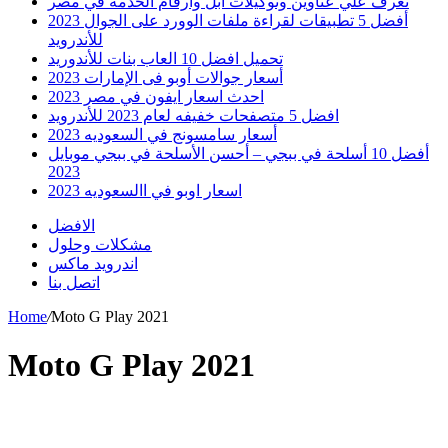
تعرف علي عناوين وتوكيلات ابل وارقام الخدمه في مصر
أفضل 5 تطبيقات لقراءة ملفات الوورد على الجوال 2023
للأندرويد
تحميل افضل 10 العاب بنات للأندوريد
أسعار جوالات أوبو فى الإمارات 2023
احدث اسعار ايفون في مصر 2023
افضل 5 متصفحات خفيفه لعام 2023 للأندرويد
أسعار سامسونج في السعوديه 2023
أفضل 10 أسلحة في ببجي – أحسن الأسلحة في ببجي موبايل
2023
اسعار اوبو في االسعوديه 2023
الافضل
مشكلات وحلول
اندرويد ماكس
اتصل بنا
Home
/
Moto G Play 2021
Moto G Play 2021