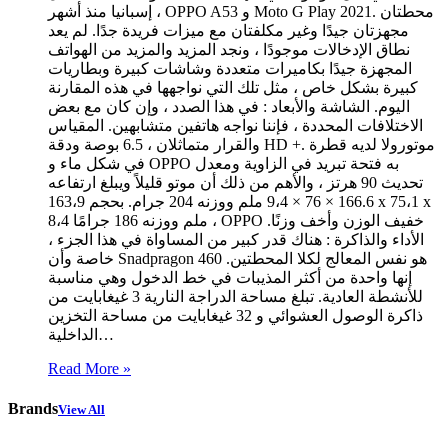
إسبانيا منذ أشهر ، OPPO A53 و Moto G Play 2021. محطتان
مجهزتان جيدًا وغير مكلفتان مع ميزات فريدة جدًا. لم يعد
نطاق الإدخالات موجودًا ، ونجد المزيد والمزيد من الهواتف
المجهزة جيدًا بكاميرات متعددة وشاشات كبيرة وبطاريات
كبيرة بشكل خاص ، مثل تلك التي نواجهها في هذه المقارنة
اليوم. الشاشة والأبعاد : في هذا الصدد ، وإن كان مع بعض
الاختلافات المحددة ، فإننا نواجه هاتفين متشابهين. المقياس
والقرار متماثلان ، 6.5 بوصة ودقة HD +. موتورولا لديه قطرة
في شكل ماء و OPPO به فتحة تبريد في الزاوية ومعدل
تحديث 90 هرتز ، والأهم من ذلك أن موتو قليلاً ويبلغ ارتفاعه
166.6 × 76 × 9،4 ملم ووزنه 204 جرام. بحجم 163،9 x 75،1 x
8،4 ملم ووزنه 186 جرامًا ، OPPO خفيف الوزن وأخف وزنًا.
الأداء والذاكرة : هناك قدر كبير من المساواة في هذا الجزء ،
خاصة وأن Snadpragon 460 هو نفس المعالج لكلا المحطتين.
إنها واحدة من أكثر المذيبات في خط الدخول وهي مناسبة
للأنشطة العادية. تبلغ مساحة الدراجة النارية 3 غيغابايت من
ذاكرة الوصول العشوائي و 32 غيغابايت من مساحة التخزين
الداخلية…
Read More »
Brands
View All