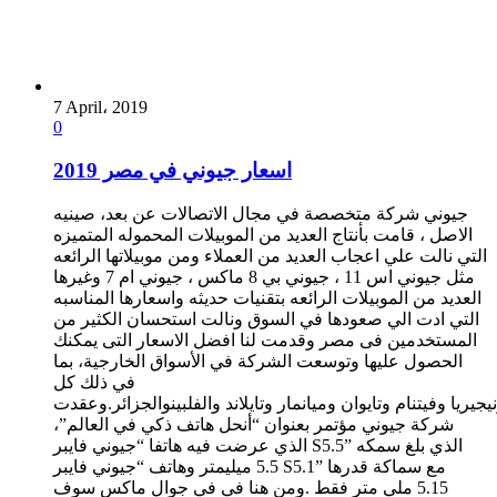
7 April، 2019
0
اسعار جيوني في مصر 2019
جيوني شركة متخصصة في مجال الاتصالات عن بعد، صينيه
الاصل ، قامت بأنتاج العديد من الموبيلات المحموله المتميزه
التي نالت علي اعجاب العديد من العملاء ومن موبيلاتها الرائعه
مثل جيوني اس 11 ، جيوني بي 8 ماكس ، جيوني ام 7 وغيرها
العديد من الموبيلات الرائعه بتقنيات حديثه واسعارها المناسبه
التي ادت الي صعودها في السوق ونالت استحسان الكثير من
المستخدمين فى مصر وقدمت لنا افضل الاسعار التى يمكنك
الحصول عليها وتوسعت الشركة في الأسواق الخارجية، بما
في ذلك كل
جيريا وفيتنام وتايوان وميانمار وتايلاند والفلبينوالجزائر.وعقدت
شركة جيوني مؤتمر بعنوان “أنحل هاتف ذكي في العالم”،
الذي عرضت فيه هاتفا “جيوني فايبر S5.5” الذي بلغ سمكه
5.5 ميليمتر وهاتف “جيوني فايبر S5.1” مع سماكة قدرها
5.15 ملي متر فقط .ومن هنا في في جوال ماكس سوف