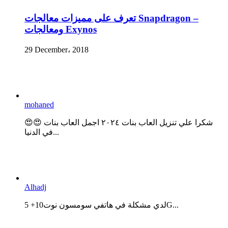
تعرف على مميزات معالجات Snapdragon –
ومعالجات Exynos
29 December، 2018
mohaned
😍😍 شكرا علي تنزيل العاب بنات ٢٠٢٤ اجمل العاب بنات
في الدنيا...
Alhadj
لدي مشكلة في هاتفي سومسون نوت10+ 5G...