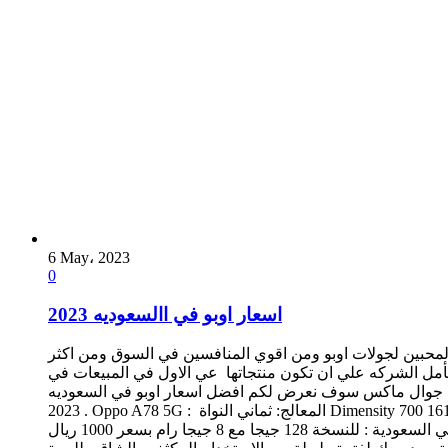
6 May، 2023
0
اسعار اوبو في االسعوديه 2023
المحبين لجولات اوبو ومن اقوي المنافسين في السوق ومن اكثر
أمل الشركه علي ان تكون منتجاتها عي الاول في المبيعات في
 في جوال ماكس سوف نعرض لكم افضل اسعار اوبو في السعوديه
2023 . Oppo A78 5G : المعالج: ثماني النواة Dimensity 700 تكنولوجيا 7 نانو التخزين / الرام: 128 جيجا بايت مع 4/8 جيجا رام الكاميرا: خلفية 50+2 م.ب. / امامية 8 م.ب. الشاشة: 6.56 بوصة بدقة 720×1612
بها نوتش صغير نظام التشغيل: اندرويد 12 البطارية: 5000 مللي أمبير سعر هاتف ابوبو ايه 78 5 جي في السعودية : للنسخة 128 جيجا مع 8 جيجا رام بسعر 1000 ريال Oppo A9 2020 :- استجابة البصمة