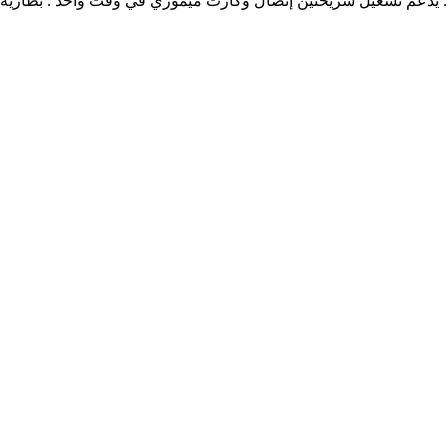
 . يدعم تشغيل شريحتين إتصال وكارت ميموري في وقت واحد . بطارية 