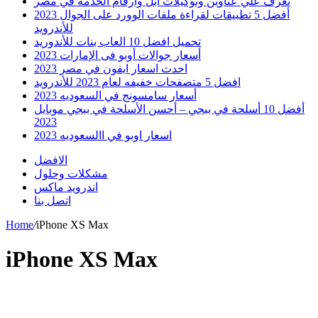
تعرف علي عناوين وتوكيلات ابل وارقام الخدمه في مصر
أفضل 5 تطبيقات لقراءة ملفات الوورد على الجوال 2023
للأندرويد
تحميل افضل 10 العاب بنات للأندوريد
أسعار جوالات أوبو فى الإمارات 2023
احدث اسعار ايفون في مصر 2023
افضل 5 متصفحات خفيفه لعام 2023 للأندرويد
أسعار سامسونج في السعوديه 2023
أفضل 10 أسلحة في ببجي – أحسن الأسلحة في ببجي موبايل
2023
اسعار اوبو في االسعوديه 2023
الافضل
مشكلات وحلول
اندرويد ماكس
اتصل بنا
Home
/
iPhone XS Max
iPhone XS Max