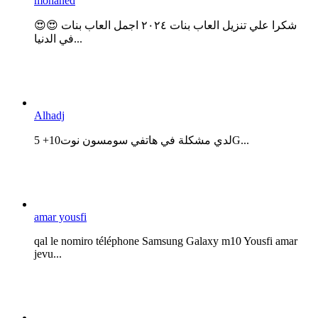
mohaned
😍😍 شكرا علي تنزيل العاب بنات ٢٠٢٤ اجمل العاب بنات
في الدنيا...
Alhadj
لدي مشكلة في هاتفي سومسون نوت10+ 5G...
amar yousfi
qal le nomiro téléphone Samsung Galaxy m10 Yousfi amar
jevu...