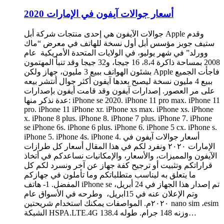
أسعار جوالات آيفون في الإمارات 2020
جوالات الآيفون هي إحدى منتجات شركة أبل Apple وقدم
ستيف جوبز مؤسس أبل أول نسخة للهاتف في معرض “ماك
وورلد” في شهر يوليو، في الولايات المتحدة الأمريكية عام
2008 بمساحة ذاكرة 8،4، 16 جيجا، و32 جيجا وقد تنبأ المهتمون
بشئون الهواتف ببيع 3 مليون، جهاز ولكن Apple فاجأت الجميع
ببيع 4 مليون نسخة ليصبح بعدها آيفون أكثر جوال أنتشر بيعه
على مر العصور. إصدارات آيفون وقد قامت أيفون بإصدارات
عدة نذكر منها: iPhone se 2020. iPhone 11 pro max. iPhone 11
pro. iPhone 11 iPhone xr. iPhone xs max. iPhone xs. iPhone
x. iPhone 8 plus. iPhone 8. iPhone 7 plus. iPhone 7. iPhone
se iPhone 6s. iPhone 6 plus. iPhone 6. iPhone 5 cx. iPhone s.
iPhone 5. iPhone 4s. iPhone 4. أسعار جوالات آيفون في
الإمارات ٢٠٢٠ ونفرد لكم في هذا المقال أسعار كل طرازات
الآيفون والمميزات، والأسعار، والإمكانيات نساعدكم في أتخاذ
قراراتكم وتثبيت أو ترجيح كفة جهاز عن آخر ونسرد لكم كل
ما يتعلق به ليناسب متطلباتكم وما تأملون في جهازكم
المفضل. 1- هاتف iPhone se تم إصدار هذا الجهاز في 24 أبريل،
وتم الإعلان عنه في 15ابريل، وطرحه في الأسواق عام
٢٠٢٠م. المواصفات يمكنك استخدام شريحتين nano sim ،esim
الشبكة HSPA.LTE.4G وزنه 148 جرام. طوله 138.4…