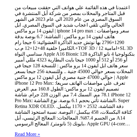
اعتمدنا في هذه القائمة علي هواتف التي حققت مبيعات من
قبل المتاجر والمحلات بمصر من شركة أبل المنتشرة في
السوق المصري من عام 2020 الي عام 2023 في الشهر
الحالي والتي تلقي اعجاب شديد في السوق المصري. ابل
ايفون 14 برو ماكس | iphone 14 pro max : سعر ومواصفات
هاتف ايفون 14 برو ماكس : الشاشة: 6.7 بوصة بدقة
1290×2796 بها نوتش جديد الذاكرة العشوائية: 6 جيجا رام
الكاميرا خلفية 48+12+12 م.ب.+TOF 3D / امامية 12+SL 3D
سداسي النواة Apple A16 Bionic بتكنولوجيا 4 نانو الذاكرة 128
أو 256 أو 512 أو 1000 جيجا بايت البطارية 4323 مللي أمبير
سعر هاتف ابل ايفون 14 برو ماكس : للنسخة 128 جيجا في
المحلات بسعر حوالي 45000 جنية .. وللنسخة 256 جيجا بسعر
حوالي 47000 جنية مصري أبل ايفون 12 برو ماكس | Apple
iPhone 12 Pro Max: تعرف علي مواصفات الهاتف سريعا:
تصميم ايفون 12 برو ماكس: الطول 160.8 مم. العرض
78.1 مم. السمك 7.4 مم. الوزن 228 جرام. شاشة iPhone 12
Pro Max: الشاشة تأتي بحجم 6.1 بوصة. نوع الشاشة، Super
Retina XDR OLED. دقة الشاشة، 2532 × 1170 بيكسل.
كثافة البكسلات، 458 بيكسل / البوصة. نسبة استحوذ الشاشة
من الجسم 87.4%. المعالجات: المعالج الرئيسي، أبل A14
بايونك (5 نانومتر). المعالج الرسومي، Apple GPU (4-core…
Read More »