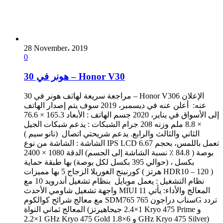
28 November، 2019
0
هونر في 30 – Honor V30
مراجعة سريعة لهاتف هونر في 30 – Honor V306 الإعلان
عنه: أعلن عنه في ديسمبر، 2019 سوف يتم إصدار الهاتف
إلى الأسواق في يناير، 2020 جسم الهاتف : الأبعاد 165.3 × 76.6
× 8.8 ملم وزنه 208 جرام الشبكات : يدعم شبكات الجيل
الثاني والثالث والرابع. يدعم شريحتي اتصال (نانو سيم )
الشاشة : الشاشة من نوع IPS LCD تعمل باللمس، بحجم 6.67
بوصة ( 84.8 ٪ نسبة الشاشة إلى الجسم) الدقة 1080 × 2400
بكسل ، (حوالي 395 بكسل لكل بوصة) بها طبقة حماية
كورنينج الغوريلا الزجاج 5 بها مميزات ( هرتز HDR10 – 120 )
نظام التشغيل : يعمل موبايل بنظام تشغيل أندرويد 10 مع
واجهة تشغيل شاومي الأحدث MIUI 11 المعالج والأداء: يأتي
مع معالج شرائح كوالكوم SDM765 سناب دراجون 765G تردد
المعالج ثماني النواة (1×2.4 جيجاهيرتز Kryo 475 Prime و
1×2.2 GHz Kryo 475 Gold و 6×1.8 GHz Kryo 475 Silver)