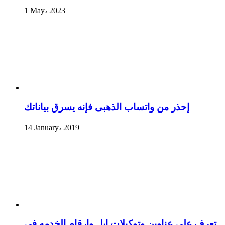
1 May، 2023
إحذر من واتساب الذهبى فإنه يسرق بياناتك
14 January، 2019
تعرف علي عناوين وتوكيلات ابل وارقام الخدمه في