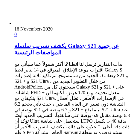
16 November، 2020
0
يكشف تسريب سلسلة Galaxy S21 عن جميع
المواصفات الرئيسية
بدأت التقارير ترسل لنا انطباعًا أكثر شمولاً عما سيأتي مع
اقتراب موعد الإطلاق المتوقع في 14 يناير لخط Galaxy S
الجديد من سامسونج. تم تأكيد ثلاثة إصدارات ، Galaxy S21 و
S21 + و S21 Ultra ، من خلال التطوير الجديد من
AndroidPolice. سيحتوي كل من Galaxy S21 و S21 + على
شاشات FHD + بمعدل تحديث يبلغ 120 هرتز ، لكنهما لن
يتكيفان مع S21 Ultra. في الإصدارات الأصغر ، تظل أقطار
الشاشة دون تغيير عن العام الماضي ، حيث تأتي بحجم 6.2
بوصة في S21 و 6.7 بوصة في S21 + بينما يقع S21 Ultra عند
6.8 بوصة مقابل 6.9 بوصة على سابقتها. التسريب الجديد أيضًا
تؤكد أن Ultra ستحصل على شاشة LTPO بدقة 1440 بكسل
ذات دقة أعلى. ” علاوة على ذلك ، يكشف التسريب الأخير أن
قلم S Pen الخاص بشركة Samsung سيتم توفيره بواسطة