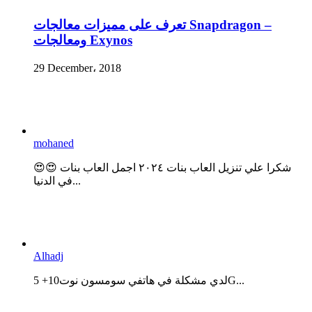
تعرف على مميزات معالجات Snapdragon –
ومعالجات Exynos
29 December، 2018
mohaned
😍😍 شكرا علي تنزيل العاب بنات ٢٠٢٤ اجمل العاب بنات
في الدنيا...
Alhadj
لدي مشكلة في هاتفي سومسون نوت10+ 5G...