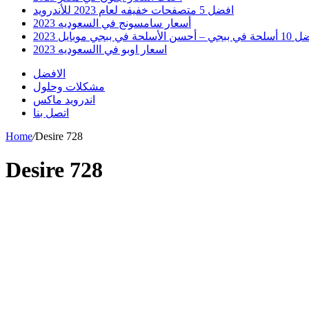
افضل 5 متصفحات خفيفه لعام 2023 للأندرويد
أسعار سامسونج في السعوديه 2023
 أحسن الأسلحة في ببجي موبايل 2023
اسعار اوبو في االسعوديه 2023
الافضل
مشكلات وحلول
اندرويد ماكس
اتصل بنا
Home
/
Desire 728
Desire 728