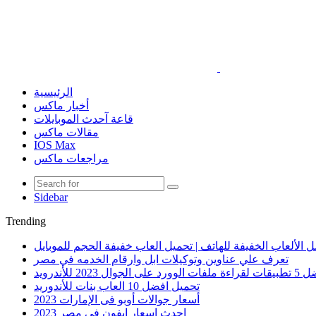
الرئيسية
أخبار ماكس
قاعة آحدث الموبايلات
مقالات ماكس
IOS Max
مراجعات ماكس
Sidebar
Trending
 الألعاب الخفيفة للهاتف | تحميل العاب خفيفة الحجم للموبايل
تعرف علي عناوين وتوكيلات ابل وارقام الخدمه في مصر
الوورد على الجوال 2023 للأندرويد
تحميل افضل 10 العاب بنات للأندوريد
أسعار جوالات أوبو فى الإمارات 2023
احدث اسعار ايفون في مصر 2023