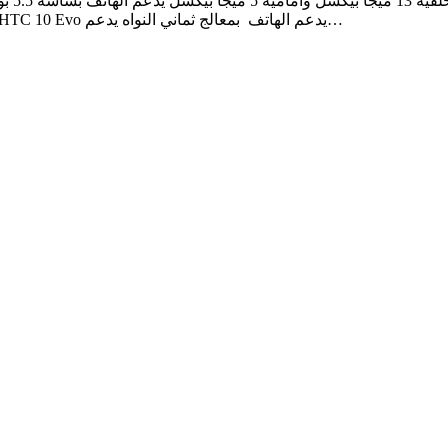
ملي امبير سعر جوال اتش تي سي ديزاير 12 / 3250 جنيه سعر HTC 10 Evo يدعم الهاتف بمعالج ثماني النواه يدعم…