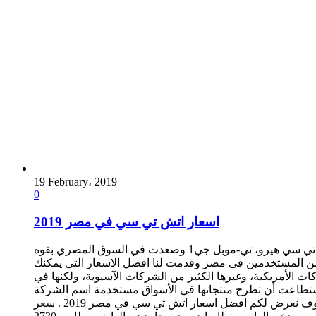
19 February، 2019
0
اسعار اتش تي سي في مصر 2019
اتش تي سي شركة متخصصة في مجال الاتصالات عن بعد، تايوانية الأصل؛ قامت بإنتاج العديد من الهواتف مثل إتش تى سى ماجيك، إتش تي سي هيرو، تي-موبل جي1 وصعدت في السوق المصري بقوه
 من المستخدمين فى مصر وقدمت لنا افضل الاسعار التى يمكنك
 الأمريكية، وغيرها الكثير من الشركات الآسيوية، ولكنها في
أسواق مستخدمة اسم الشركة HTC. وقد احتلت في العام ألفين وسبعة ميلادية المركز الثاني من بين أفضل الشركات الآسيوية التكنولوجية،
والمرتبة الثالثة عالمياً . ومن هنا في في جوال ماكس سوف نعرض لكم افضل اسعار اتش تي سي في مصر 2019 . سعر HTC Desire 12 يدعم الهاتف اتش تي سي ديزاير 12 بمعالج رباعي النواه يدعم