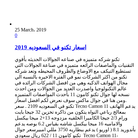
25 March، 2019
0
اسعار تكنو في السعوديه 2019
تكنو شركه متميزه في صناعه الجوالات الحديثه بأقوي
التقنيات والماصفات الرائعه متميزه في صناعة الجوالات التي
تستطيع التيكف مع الاوضاع والظروف المحيطه وتعد شركه
تكنو من اكثر الشركات نمو في الفتره الاخيره بالنسبه الي
مجال الهواتف الذكيه وهي من افضل الشركات الرائده في
عالم التكنولوجيا واصدرت العديد من الجوالات ومن احدث
نسخه لها جوال تكنو كامون 11 بأحدث المواصفات المتميزه
.ومن هنا في جوال ماكس سوف نعرض لكم افضل اسعار
تكنو في السعوديه 2109 . سعر Tecno Camon 11 يدعم االهاتف
بمعالج رباعي النواه يتكون من ذاكره تخزين 32 جيجا بايت
ورام 2/3 جيجا الكاميرا الخلفيه مزدوجه 13+2 ميجا بيكسل
والاماميه 16 ميجا بيكسل شاشه بقياس 6.2 بوصه يدعم
بأندوريد 8.1 ( اوريو ) يدعم ببطاريه 3750 مللي امبيرسعر جوال
تكنو كامون 11 / 622 ريال سعودي Tecno Camon 11-