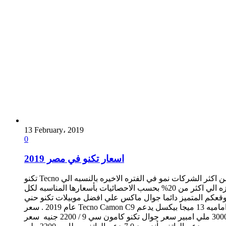
13 February، 2019
0
اسعار تكنو في مصر 2019
تكنو Tecno شركه من انجح الشركات الحديثه متميزه في صناعة الموبيلات التي تستطيع التكف مع الاوضاع والظروف المحيطه وتعد شركه تكنو موبيل من اكثر الشركات نمو في الفتره الاخيره بالنسبه الي
مجال الهواتف الذكيه بعد انطلاقه تكنو في مصر استحوز علي اكثر من 10% من سوق الهواتف الذكيه واذدادت نسبتها في الهواتف المتميزه الي اكثر من 20% بحسب الاحصائيات بأسعارها المناسبه لكل
وقعكم المتميز دائما جوال ماكس علي افضل موبيلات تكنو حني
عام 2019 . سعر Tecno Camon C9 يدعم الهاتف بمعالج ثماني النواه يدعم الهاتف بذاكره تخزين 16 جيجا بايت ورام 2 جيجا بايت يدعم الهاتف بكاميرا رئيسيه 13 ميجا بيكسل واماميه 13 ميجا بيكسل يدعم
الهاتف بشاشه 5.5 بوصه سدعم الهاتف بأندوريد 6.0يدعم الهاتف ببطاريه 3000 ملي امبير سعر جوال تكنو كامون سي 9 / 2200 جنيه سعر Tecno Camon CX يدعم الهاتف بمعالج ثماني النواه يدعم الهاتف