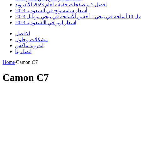
افضل 5 متصفحات خفيفه لعام 2023 للأندرويد
أسعار سامسونج في السعوديه 2023
 أحسن الأسلحة في ببجي موبايل 2023
اسعار اوبو في االسعوديه 2023
الافضل
مشكلات وحلول
اندرويد ماكس
اتصل بنا
Home
/
Camon C7
Camon C7