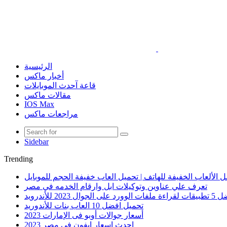
الرئيسية
أخبار ماكس
قاعة آحدث الموبايلات
مقالات ماكس
IOS Max
مراجعات ماكس
Sidebar
Trending
 الألعاب الخفيفة للهاتف | تحميل العاب خفيفة الحجم للموبايل
تعرف علي عناوين وتوكيلات ابل وارقام الخدمه في مصر
الوورد على الجوال 2023 للأندرويد
تحميل افضل 10 العاب بنات للأندوريد
أسعار جوالات أوبو فى الإمارات 2023
احدث اسعار ايفون في مصر 2023