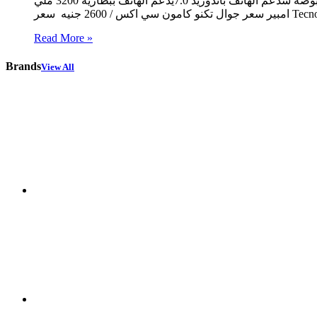
بذاكره تخزين 16 جيجا بايت ورام 2 جيجا بايت يدعم الهاتف بكاميرا رئيسيه 16 ميجا بيكسل واماميه 16 ميجا بيكسل يدعم الهاتف بشاشه 5.5 بوصه سدعم الهاتف بأندوريد 7.0يدعم الهاتف ببطاريه 3200 ملي
Read More »
Brands
View All