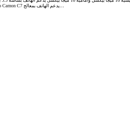
امبير سعر جوال تكنو كامون سي اكس / 2600 جنيه سعر Tecno Camon C7 يدعم الهاتف بمعالج…