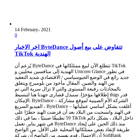
14 February، 2021
0
اخر الاخبار ByteDance تتفاوض على بيع أصول
TikTok الهندية
يُزعم أن ByteDance تتطلع الآن لبيع ممتلكاتها في TikTok
الهندية إلى منافسين محليين و Unicorn Glance في تطور
جديد رائع في الوضع الجيوسياسي / الاقتصادي شديد التعقيد
بين الهند والصين. المقال مأخوذ من بلومبرج ويتعلق
بالمحادثات رفيعة المستوى والتي لا تزال سرية التي تم
إطلاقها مؤخرًا. سنبذل قصارى جهدنا هنا لتبسيط thigs قدر
الإمكان. ByteDance – الشركة الأم الصينية لموقع مشاركة
الفيديو السريع ، ByteDance – أغلقت بشكل أساسي عملياتها
في الهند وانسحبت من البلاد بعد أن فرضت الهند حظرًا على
59 تطبيقًا صينيًا ، بما في ذلك TikTok داخل البلاد ، بشكل دائم
في شهر يناير. تعمل ByteDance منذ ذلك الحين على إيجاد
طريقة لإنقاذ بعض ممتلكاتها المحلية على الأقل. من الواضح
أن الاحتمال قدم نفسه. من الواضح أن شركة SoftBank