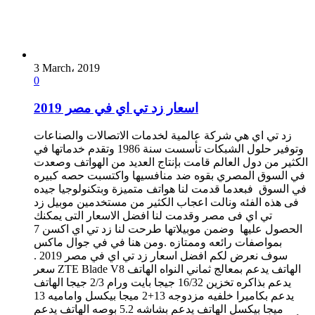
3 March، 2019
0
اسعار زد تي اي في مصر 2019
زد تي اي هي شركة عالمية لخدمات الاتصالات والصناعات
وتوفير حلول الشبكات تأسست سنة 1986 وتقدم خدماتها في
الكثير من دول العالم قامت بإنتاج العديد من الهواتف وصعدت
في السوق المصري بقوه ضد منافسيها واكتسبت حصه كبيره
في السوق فبعدما قدمت لنا هواتف متميزة وبتكنولوجيا جيده
فى هذه الفئه ونالت اعجاب الكثير من مستخدمين موبيل زد
تي اي فى مصر وقدمت لنا افضل الاسعار التى يمكنك
الحصول عليها وضمن موبيلاتها طرحت لنا زد تي اي اكسن 7
بمواصفات رائعه وممتازه .ومن هنا في في جوال ماكس
سوف نعرض لكم افضل اسعار زد تي اي في مصر 2019 .
سعر ZTE Blade V8 الهاتف يدعم بمعالج ثماني النواه الهاتف
يدعم بذاكره تخزين 16/32 جيجا بايت ورام 2/3 جيجا الهاتف
يدعم بكاميرا خلفيه مزدوجه 13+2 ميجا بيكسل واماميه 13
ميجا بيكسل الهاتف يدعم بشاشه 5.2 بوصه الهاتف يدعم