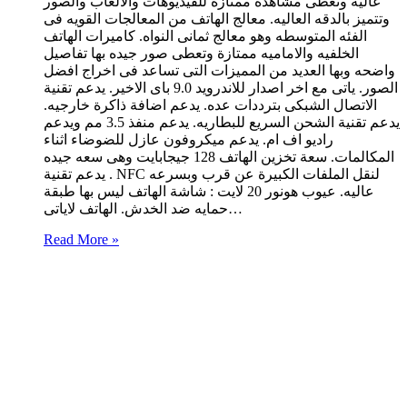
عاليه وتعطى مشاهدة ممتازة للفيديوهات والالعاب والصور
وتتميز بالدقه العاليه. معالج الهاتف من المعالجات القويه فى
الفئه المتوسطه وهو معالج ثمانى النواه. كاميرات الهاتف
الخلفيه والاماميه ممتازة وتعطى صور جيده بها تفاصيل
واضحه وبها العديد من المميزات التى تساعد فى اخراج افضل
الصور. ياتى مع اخر اصدار للاندرويد 9.0 باى الاخير. يدعم تقنية
الاتصال الشبكى بترددات عده. يدعم اضافة ذاكرة خارجيه.
يدعم تقنية الشحن السريع للبطاريه. يدعم منفذ 3.5 مم ويدعم
راديو اف ام. يدعم ميكروفون عازل للضوضاء اثناء
المكالمات. سعة تخزين الهاتف 128 جيجابايت وهى سعه جيده
. يدعم تقنية NFC لنقل الملفات الكبيرة عن قرب وبسرعه
عاليه. عيوب هونور 20 لايت : شاشة الهاتف ليس بها طبقة
حمايه ضد الخدش. الهاتف لاياتى…
Read More »