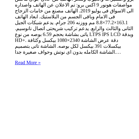
مواصفات هونور 9 اكس برو: تم الاعلان عن الهاتف واصداره
الى الاسواق فى يوليو 2019. الهاتف مصنع من خامات الزجاج
فى الامام وباقى الجسم من البلاستيك. ابعاد الهاتف
163.1×77.2×8.8 مم ووزنه 206 جرام. يدعم شبكات الجيل
الثانى والثالث والرابع. يدعم تركيب شريحتى اتصال نانوسيم.
ياتى بشاشة بحجم 6.59 بوصه من نوع LTPS IPS LCD وبدقة
HD+. دقة عرض الشاشة 2340×1080 بيكسل وكثافة
بيكسلات 391 بيكسل لكل بوصه. الشاشة تاتى بتصميم
الشاشة الكامله بدون اى نوتش وحواف صغيرة جدا.…
Read More »