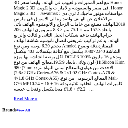
3D مع اهم المميزات والعيوب فى الهاتف وايضا سعر Honor
Magic 2 3D فى مصر والسعوديه والامارات والكويت. Honor
Magic 2 3D – Jawalmax مواصفات هونور ماجيك 2 ثرى دى :
تم الاعلان عن الهاتف واصداره الى الاسواق فى مارس
2019.الهاتف مصنع من خامات الزجاج والالومنيوم.الهاتف ياتى
بابعاد 157.3 مم × 75.1 مم × 8.3 مم ووزن الهاتف 206
جرام.الهاتف يدعم شبكات الجيل الثانى والثالث والرابع
.الهاتف يدعم تركيب شريحتى اتصال نانوسيم.شاشة الهاتف
بحجم 6.39 بوصه ومن نوع Amoled الممتازة.دقة وضوح
الشاشة 2340×1080 بيكسل مع كثافة بيكسلات 403 بيكسل
لكل بوصه.الشاشة بها ميزة DCI-P3 100% وتدعم 16 مليون
لون وتاتى بابعاد 19.5:9.معالج الهاتف من نوع (HiSilicon Kirin
980 (7 nm الاحدث من هواوى.المعالج ثمانى النواه بتردد
(2×2.6 GHz Cortex-A76 & 2×1.92 GHz Cortex-A76 &
4×1.8 GHz Cortex-A55) .المعالج الرسومى من نوع Mali-
G76 MP10.كاميرات الهاتف الخلفيه ثلاثيه بدقة 16 + 16 + 24
ميجابيكسل وفتحات عدسه f/1.8 + f/2.2 +…
Read More »
Brands
View All