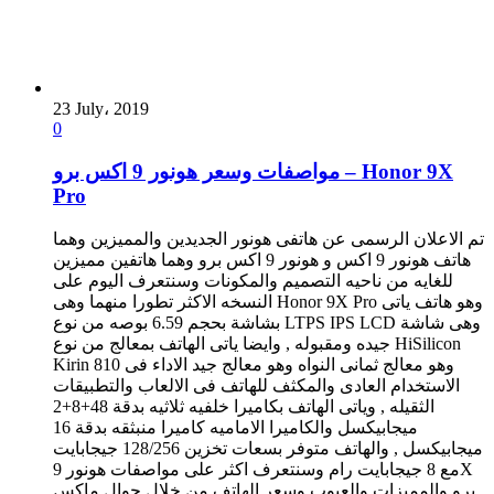
23 July، 2019
0
مواصفات وسعر هونور 9 اكس برو – Honor 9X
Pro
تم الاعلان الرسمى عن هاتفى هونور الجديدين والمميزين وهما
هاتف هونور 9 اكس و هونور 9 اكس برو وهما هاتفين مميزين
للغايه من ناحيه التصميم والمكونات وسنتعرف اليوم على
النسخه الاكثر تطورا منهما وهى Honor 9X Pro وهو هاتف ياتى
بشاشة بحجم 6.59 بوصه من نوع LTPS IPS LCD وهى شاشة
جيده ومقبوله , وايضا ياتى الهاتف بمعالج من نوع HiSilicon
Kirin 810 وهو معالج ثمانى النواه وهو معالج جيد الاداء فى
الاستخدام العادى والمكثف للهاتف فى الالعاب والتطبيقات
الثقيله , وياتى الهاتف بكاميرا خلفيه ثلاثيه بدقة 48+8+2
ميجابيكسل والكاميرا الاماميه كاميرا منبثقه بدقة 16
ميجابيكسل , والهاتف متوفر بسعات تخزين 128/256 جيجابايت
مع 8 جيجابايت رام وسنتعرف اكثر على مواصفات هونور 9X
برو والمميزات والعيوب وسعر الهاتف من خلال جوال ماكس