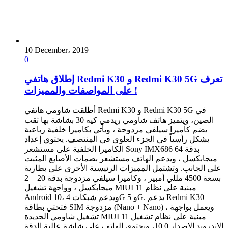
10 December، 2019
0
إطلاق هاتفي Redmi K30 و Redmi K30 5G تعرف
على المواصفات والمميزات !
أطلقت شاومي هاتفي Redmi K30 و Redmi K30 5G في
الصين، ويتميز هاتف شاومي ريدمي كيه 30 بشاشة بها ثقب
يضم كاميرا سيلفي مزدوجة ، ويأتي بكاميرا خلفية رباعية
بشكل رأسياً في الجزء العلوي في المنتصف. يحتوي إعداد
الكاميرا الخلفية على مستشعر Sony IMX686 بدقة 64
ميجابكسل ، ويدعم الهاتف مستشعر بصمات الأصابع المثبت
على الجانب. وتشتمل المميزات الرئيسية الأخرى على بطارية
بسعة 4500 مللي أمبير ، وكاميرا سيلفي مزدوجة بدقة 20 + 2
ميجابكسل ، وواجهة تشغيل MIUI 11 مبنية على نظام
Android 10، ويدعم شبكات 4G و 5G. يدعم Redmi K30
فتحتي بطاقة SIM مزدوجة (Nano + Nano) ، ويعمل بواجهة
تشغيل شاومي الجديدة MIUI 11 مبنية على نظام تشغيل
الاندرويد الاصدار 10.0، ويحتوي الهاتف على شاشة عالية الدقة