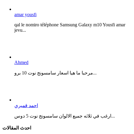
amar yousfi
qal le nomiro téléphone Samsung Galaxy m10 Yousfi amar
jevu...
Ahmed
مرحبا ما هيا اسعار سامسونج نوت 10 برو...
احمد قميري
ارغب في ثلاثه جميع الالوان سامسونج نوت 5 دوس...
احدث المقالات