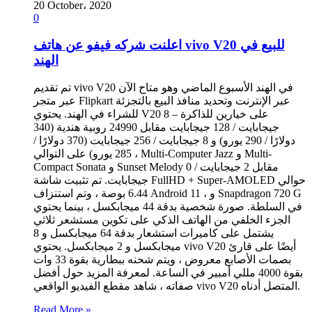
20 October، 2020
0
اعلنت شركه فيفو عن هاتف vivo V20 للبيع في
الهند
تم تقديم vivo V20 في الهند الأسبوع الماضي وهو متاح الآن
عبر متجر Flipkart عبر الإنترنت وتحديد منافذ البيع بالتجزئة
للشراء في الهند. يحتوي V20 على خيارين للذاكرة – 8
جيجابايت / 128 جيجابايت مقابل 24990 روبية هندية (340
دولارًا / 290 يورو) و 8 جيجابايت / 256 جيجابايت (370 دولارًا /
285 يورو) على التوالي ، Multi-Computer Jazz و Multi-
Compact Sonata و Sunset Melody مقابل 2 جيجابايت / 0
جيجابايت. تم تثبيت شاشة FullHD + Super-AMOLED حوالي
6.44 بوصة ، وتم استنزاف Android 11 ، و Snapdragon 720 G
في السلطة. صورة شخصية بدقة 44 ميجابكسل ، بينما يحتوي
الجزء الخلفي من الهاتف الذكي على تكوين مستشعر ثلاثي
يشتمل على كاميرات استشعار بدقة 64 ميجابكسل و 8
ميجابكسل و 2 ميجابكسل. يحتوي vivo V20 أيضًا على قارئ
بصمات الأصابع معروض ، ويتم شحنه ببطارية بقوة 33 وات
بقوة 4000 مللي أمبير في الساعة. لمعرفة المزيد حول أفضل
صفاته ، شاهد مقطع الفيديو الواقعي vivo V20 المتصل أدناه.
Read More »