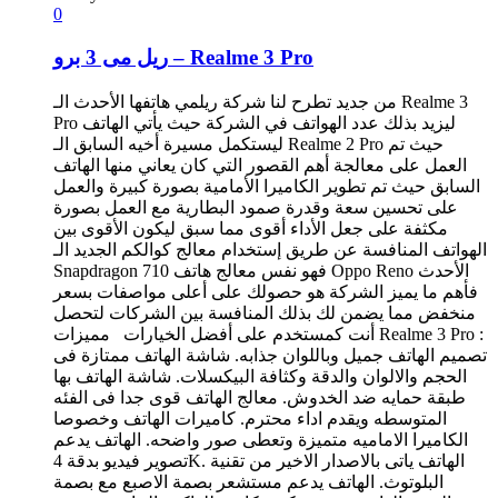
0
ريل مى 3 برو – Realme 3 Pro
من جديد تطرح لنا شركة ريلمي هاتفها الأحدث الـ Realme 3
Pro ليزيد بذلك عدد الهواتف في الشركة حيث يأتي الهاتف
ليستكمل مسيرة أخيه السابق الـ Realme 2 Pro حيث تم
العمل على معالجة أهم القصور التي كان يعاني منها الهاتف
السابق حيث تم تطوير الكاميرا الأمامية بصورة كبيرة والعمل
على تحسين سعة وقدرة صمود البطارية مع العمل بصورة
مكثفة على جعل الأداء أقوى مما سبق ليكون الأقوى بين
الهواتف المنافسة عن طريق إستخدام معالج كوالكم الجديد الـ
Snapdragon 710 فهو نفس معالج هاتف Oppo Reno الأحدث
فأهم ما يميز الشركة هو حصولك على أعلى مواصفات بسعر
منخفض مما يضمن لك بذلك المنافسة بين الشركات لتحصل
أنت كمستخدم على أفضل الخيارات مميزات Realme 3 Pro :
تصميم الهاتف جميل وباللوان جذابه. شاشة الهاتف ممتازة فى
الحجم والالوان والدقة وكثافة البيكسلات. شاشة الهاتف بها
طبقة حمايه ضد الخدوش. معالج الهاتف قوى جدا فى الفئه
المتوسطه ويقدم اداء محترم. كاميرات الهاتف وخصوصا
الكاميرا الاماميه متميزة وتعطى صور واضحه. الهاتف يدعم
تصوير فيديو بدقة 4K. الهاتف ياتى بالاصدار الاخير من تقنية
البلوتوث. الهاتف يدعم مستشعر بصمة الاصبع مع بصمة