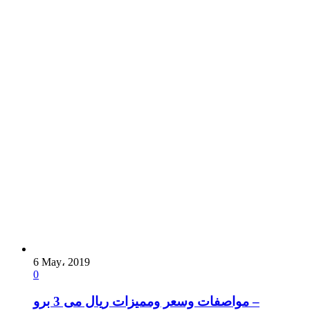
6 May، 2019
0
مواصفات وسعر ومميزات ريال مى 3 برو –