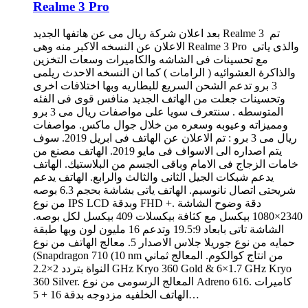
Realme 3 Pro
بعد اعلان شركة ريال مى عن هاتفها الجديد Realme 3 تم
الاعلان عن النسخه الاكبر منه وهى Realme 3 Pro والذى ياتى
مع تحسينات فى الشاشه والكاميرات وسعات التخزين
والذاكرة العشوائيه ( الرامات ) كما ان النسخه الاحدث ريلمى
3 برو تدعم الشحن السريع للبطاريه وبها اختلافات اخرى
وتحسينات جعلت من الهاتف الجديد منافس قوى فى الفئه
المتوسطه . سنتعرف سويا على مواصفات ريال مى 3 برو
ومميزاته وعيوبه وسعره من خلال جوال ماكس. مواصفات
ريال مى 3 برو : تم الاعلان عن الهاتف فى ابريل 2019. سوف
يتم اصداره الى الاسواف فى مايو 2019. الهاتف مصنع من
خامات الزجاج فى الامام وباقى الجسم من البلاستيك. الهاتف
يدعم شبكات الجيل الثانى والثالث والرابع. الهاتف يدعم
شريحتى اتصال نانوسيم. الهاتف ياتى بشاشة بحجم 6.3 بوصه
من نوع IPS LCD وبدقة FHD +. دقة وضوح الشاشة
2340×1080 بيكسل مع كثافة بيكسلات 409 بيكسل لكل بوصه.
الشاشة تاتى بابعاد 19.5:9 وتدعم 16 مليون لون وبها طبقة
حمايه من نوع جوريلا جلاس الاصدار 5. معالج الهاتف من نوع
(Snapdragon 710 (10 nm من انتاج كوالكوم. المعالج ثماني
النواة بتردد 2×2.2 GHz Kryo 360 Gold & 6×1.7 GHz Kryo
360 Silver. المعالج الرسومى من نوع Adreno 616. كاميرات
الهاتف الخلفيه مزدوجه بدقة 16 + 5…