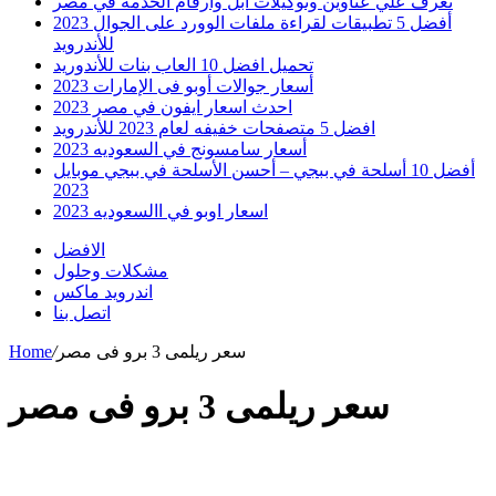
تعرف علي عناوين وتوكيلات ابل وارقام الخدمه في مصر
أفضل 5 تطبيقات لقراءة ملفات الوورد على الجوال 2023
للأندرويد
تحميل افضل 10 العاب بنات للأندوريد
أسعار جوالات أوبو فى الإمارات 2023
احدث اسعار ايفون في مصر 2023
افضل 5 متصفحات خفيفه لعام 2023 للأندرويد
أسعار سامسونج في السعوديه 2023
أفضل 10 أسلحة في ببجي – أحسن الأسلحة في ببجي موبايل
2023
اسعار اوبو في االسعوديه 2023
الافضل
مشكلات وحلول
اندرويد ماكس
اتصل بنا
سعر ريلمى 3 برو فى مصر
/
Home
سعر ريلمى 3 برو فى مصر