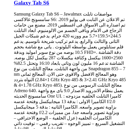
Galaxy Tab S6
Samsung Galaxy Tab S6 – Jawalmax مواصفات تابلت
سامسونج غالاكسى S6: تم الاعلان عن التابت فى يوليو 2019.
تم اصداره الى الاسواق فى اغسطس 2019. مصنع من خامات
الزجاج فى الامام وباقى الجسم من الالومنيوم. ابعاد التابلت
244.5×159.5×5.7 مم ووزنه 420 جرام. يدعم شبكات الجيل
الثانى والثالث والرابع. يدعم تركيب شريحة نانوسيم. يدعم
قلم ستايلوس يعمل بواسطه البلوتوث . ياتى مع شاشة بحجم
10.5 بوصه من نوع سوبر اموليد وبدقة FHD+. دقة الشاشة
2560×1600 بيكسل وكثافة بيكسلات 287 بيكسل لكل بوصه.
الشاشة تدعم 16 مليون لون وتاتى بابعاد 16:10 وتحتل 82.5%
من واجهة التابلت. معالج التابلت من نوع Snapdragon 855 – 7
nm وهو المعالج الافضل والاقوى حتى الان. المعالج ثمانى
النواه بتردد (1×2.84 GHz Kryo 485 & 3×2.41 GHz Kryo 485
& 4×1.78 GHz Kryo 485). معالج التابلت الرسومى من نوع
Adreno 640. يعمل بنظام الاندرويد الاصدار 9.0 باى مع واجهة
سامسونج الحديثه One UI. كاميرا التابلت الخلفيه مزدوجه :
الكاميرا الاولى : بدقة 13 ميجابيكسل وفتحة عدسه f/2.0
بزاوية تصوير واسعه. الكاميرا الثانيه : بدقة 5 ميجابيكسل
وفتحة عدسه f/2.2 وبزاوية تصوير واسعه جدا. من مميزات
الكاميرات الخلفيه (عزل الخلفية – الوضع الاحترافي –
التشغيل السريع – تمييز الوجوه – تقريب رقمي – توقيت ذاتي
– الالتقاط السريع – الالتقاط…