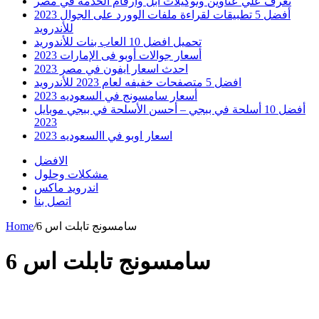
تعرف علي عناوين وتوكيلات ابل وارقام الخدمه في مصر
أفضل 5 تطبيقات لقراءة ملفات الوورد على الجوال 2023
للأندرويد
تحميل افضل 10 العاب بنات للأندوريد
أسعار جوالات أوبو فى الإمارات 2023
احدث اسعار ايفون في مصر 2023
افضل 5 متصفحات خفيفه لعام 2023 للأندرويد
أسعار سامسونج في السعوديه 2023
أفضل 10 أسلحة في ببجي – أحسن الأسلحة في ببجي موبايل
2023
اسعار اوبو في االسعوديه 2023
الافضل
مشكلات وحلول
اندرويد ماكس
اتصل بنا
سامسونج تابلت اس 6
/
Home
سامسونج تابلت اس 6