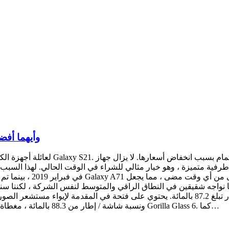
مقارنة بين Samsung Galaxy A71 و Galaxy S10 وأ
ه شقيقين في النطاق الراقي والمتوسط لنفس الشركة ، لكننا سنرى ما إذا كانت ال
فيتمتع بحجم أكثر محدودية يبلغ 6.1 بوصة ، بدقة QHD + ونسبة شاشة / إطار من 88.3 بالمائة ، مغطاة بزجاج Gorilla Glass 6. كما…