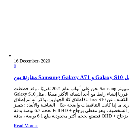
16 December، 2020
0
يهما أفضل
نحن على أبواب عام 2021 تقريبًا ، وقد خططت Samsung لعائلة أجهزة الكمبيوتر Galaxy S21. هذا كالمعتاد يعني أن الأجيال السابقة يمكن أن تكون أكثر إثارة للاهتمام بسبب انخفاض أسعارها. لا يزال جهاز
Galaxy S10 عبارة عن محطة طرفية متميزة ، وهو خيار مثالي للشراء في الوقت الحالي. لهذا السبب قررنا إنشاء رابط مع أحد أشقائه الأكثر مبيعًا ، مثل Galaxy A71. هناك عدة أشهر من الاختلافات بين
إطلاق كلا الجهازين. يذكر أنه تم إطلاق Galaxy S10 في فبراير 2019 ، بينما تم الكشف عن Galaxy A71 في ديسمبر من العام الماضي. اليوم ، أصبحت هذه الأسعار أعلى من أي وقت مضى ، مما يجعل
تناقضات واضحة جدًا. الشاشة والأبعاد : يتميز Galaxy A7 بشاشة كبيرة
بحجم 6.7 بوصة بدقة Full HD + ونسبة شاشة / إطار تبلغ 87.2 بالمائة. يحتوي على فتحة في المقدمة لإيواء مستشعر الصور الشخصية ، وهو مغطى بزجاج Gorilla 3. أما هاتف Galaxy S10 ، من جانبه ،
Read More »