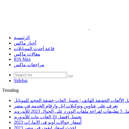
الرئيسية
أخبار ماكس
قاعة آحدث الموبايلات
مقالات ماكس
IOS Max
مراجعات ماكس
Sidebar
Trending
 الألعاب الخفيفة للهاتف | تحميل العاب خفيفة الحجم للموبايل
تعرف علي عناوين وتوكيلات ابل وارقام الخدمه في مصر
الوورد على الجوال 2023 للأندرويد
تحميل افضل 10 العاب بنات للأندوريد
أسعار جوالات أوبو فى الإمارات 2023
احدث اسعار ايفون في مصر 2023