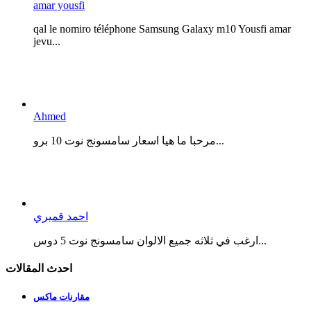
amar yousfi
qal le nomiro téléphone Samsung Galaxy m10 Yousfi amar
jevu...
Ahmed
مرحبا ما هيا اسعار سامسونج نوت 10 برو...
احمد قميري
ارغب في ثلاثه جميع الالوان سامسونج نوت 5 دوس...
احدث المقالات
مقارنات ماكس