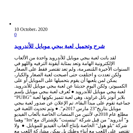
10 October، 2020
0
شرح وتحميل لعبة ببجي موبايل للأندرويد
لقد باتت لعبة ببجي موبايل للأندرويد واحدة من الألعاب
الإلكترونية الهامة وتعد بمثابة أيقونة الترفيه واللهو في
السنوات الأخيرة المُنصرمة، ولم تعد تقتصر فقط على الصغار
ولكن تعددت و اختلفت حتى أصبحت لعبة الصغار والكبار،
يمكن لمن يلعبها أن يقوم بتحميلها على الموبايل أو على
الكمبيوتر، ولكن اليوم حديثنا عن لعبة ببجي موبايل للأندرويد.
لعبة ببجي موبايل للأندرويد ● تُعرف لعبة ببجي موبايل بإسم
“PUBG” بلاير أنونز باتل غراوند، وهى لعبة تتميز بكونها لعبة
جماعية تقوم على مبدأ البقاء، تم الإعلان عن صدور لعبة ببجي
موبايل بتاريخ”23 مارس 2017م”. ● وتم تحديث اللعبة في
مطلع عام 2018م، لأثنين من المنصات الخاصة بألعاب الفيديو
وهما “Ios”و” أندرويد” من قِبل شركة “تينسنت” بلإشتراك مع
شركة “بلو هول” الخاصة بإنتاج ألعاب الفيديو للموبايل. ● ولا
تقتصِر على اللعب مع أبناء وطنك بل يمكن مشاركة اللعب مع