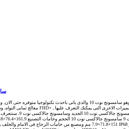
سامسونج ن
151×71.8×7.9 مم ومصنع من خامات الزجاج فى الامام والخلف واطار من الالومنيوم مميزات