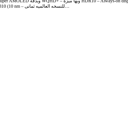
ميزة HDR10 – Always-on display المعالج الرئيسى (Exynos 9810 (10 nm – للنسخه العالميه ثمانى…