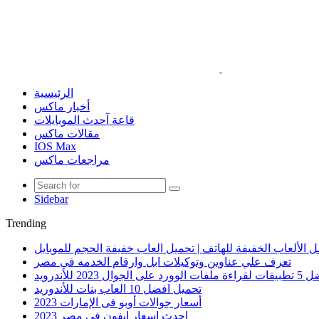
الرئيسية
أخبار ماكس
قاعة آحدث الموبايلات
مقالات ماكس
IOS Max
مراجعات ماكس
Sidebar
Trending
 الألعاب الخفيفة للهاتف | تحميل العاب خفيفة الحجم للموبايل
تعرف علي عناوين وتوكيلات ابل وارقام الخدمه في مصر
الوورد على الجوال 2023 للأندرويد
تحميل افضل 10 العاب بنات للأندوريد
أسعار جوالات أوبو فى الإمارات 2023
احدث اسعار ايفون في مصر 2023