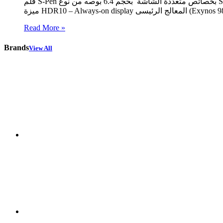
قلم S-Pen بخصائص متعددة الشاشة بحجم 6.4 بوصه من نوع Super AMOLED وبدقة WQHD+ – وبها ميزة HDR10 – Always-on display بحجم 6.3 بوصه من نوع Dynamic AMOLED وبدقة FHD+ – وبها
Read More »
Brands
View All