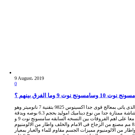
9 August، 2019
0
وت 10 وسامسونج نوت 9 وما الفرق بينهم ؟
منذ يوم واحد تم الاعلان الرسمى عن هاتف سلسلة النوت الاحدث وهو سامسونج نوت 10 والذى ياتى باحدث تكنولوجيا متوفره حتى الان, والذى ياتى بمعالج قوى جدا اكسينوس 9825 بتقنية 7 نانوميتر وهو
معالج ثمانى النواه, وشاشة ممتازة جدا من نوع ديناميك اموليد بحجم 6.3 بوصه وبدقة FHD+ , وبقلم يدعم مميزات عديده وسعة تخزين 256 جيجابايت والعديد من المميزات الاخرى التى يمكنك التعرف عليها
بالكام من هنا , وسنقوم اليوم بتوضيح بعض الاختلافات بين سامسونج جالاكسى نوت 10 الجديد وسامسونج جالاكسى نوت 9. سنتعرف معا على اهم الفروقات بين النسخه السابقه سامسونج نوت 9 و
النسخه الاحدث سامسونج نوت 10. الخصائص سامسونج جالاكسى نوت 9 سامسونج جالاكسى نوت 10 الحجم وخامات التصنيع 161.9×76.4×8.8 مم مصنع من الزجاج فى الامام والخلف واطار من الالومنيوم
 الجسم مقاوم للماء والغبار بمعيار IP68 مقاوم للماء والغبار بمعيار IP68 القلم قلم S-Pen بخصائص محدوده