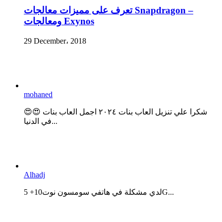
تعرف على مميزات معالجات Snapdragon –
ومعالجات Exynos
29 December، 2018
mohaned
😍😍 شكرا علي تنزيل العاب بنات ٢٠٢٤ اجمل العاب بنات
في الدنيا...
Alhadj
لدي مشكلة في هاتفي سومسون نوت10+ 5G...