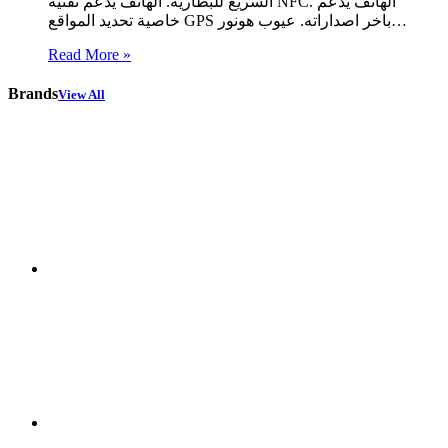
السريع للبطاريه. الهاتف يدعم تقنية NFC. الهاتف يدعم
خاصية تحديد المواقع GPS باخر اصداراته. عيوب هونور…
Read More »
Brands
View All