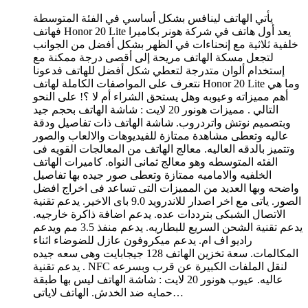
يأتي الهاتف لينافس بشكل أساسي في الفئة المتوسطة
فهاتف Honor 20 Lite يعد أول هاتف في شركة هونر بكاميرا
خلفية ثلاثية مع إنحناءات في الظهر بشكل أفضل من الجوانب
لتجعل مسكة الهاتف مريحة إلى أقصى درجة ممكنة مع
إستخدام ألوان متدرجة لتعطي شكل أفضل للهاتف فدعونا
نتعرف على المواصفات الكاملة لهاتف Honor 20 Lite وما هي
أهم مميزاته وعيوبه وهل يستحق الشراء أم لا ؟! على النحو
التالي . مميزات هونور 20 لايت : شاشة الهاتف بحجم جيد
وبتصميم نوتش واتردروب. شاشة الهاتف ذات تفاصيل ودقة
عاليه وتعطى مشاهدة ممتازة للفيديوهات والالعاب والصور
وتتميز بالدقه العاليه. معالج الهاتف من المعالجات القويه فى
الفئه المتوسطه وهو معالج ثمانى النواه. كاميرات الهاتف
الخلفيه والاماميه ممتازة وتعطى صور جيده بها تفاصيل
واضحه وبها العديد من المميزات التى تساعد فى اخراج افضل
الصور. ياتى مع اخر اصدار للاندرويد 9.0 باى الاخير. يدعم تقنية
الاتصال الشبكى بترددات عده. يدعم اضافة ذاكرة خارجيه.
يدعم تقنية الشحن السريع للبطاريه. يدعم منفذ 3.5 مم ويدعم
راديو اف ام. يدعم ميكروفون عازل للضوضاء اثناء
المكالمات. سعة تخزين الهاتف 128 جيجابايت وهى سعه جيده
. يدعم تقنية NFC لنقل الملفات الكبيرة عن قرب وبسرعه
عاليه. عيوب هونور 20 لايت : شاشة الهاتف ليس بها طبقة
حمايه ضد الخدش. الهاتف لاياتى…