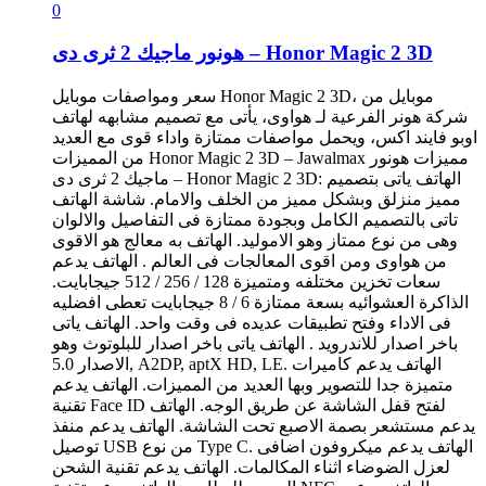
0
هونور ماجيك 2 ثرى دى – Honor Magic 2 3D
سعر ومواصفات موبايل Honor Magic 2 3D، موبايل من
شركة هونر الفرعية لـ هواوى، يأتى مع تصميم مشابهه لهاتف
اوبو فايند اكس، ويحمل مواصفات ممتازة واداء قوى مع العديد
من المميزات Honor Magic 2 3D – Jawalmax مميزات هونور
ماجيك 2 ثرى دى – Honor Magic 2 3D: الهاتف ياتى بتصميم
مميز منزلق وبشكل مميز من الخلف والامام. شاشة الهاتف
تاتى بالتصميم الكامل وبجودة ممتازة فى التفاصيل والالوان
وهى من نوع ممتاز وهو الاموليد. الهاتف به معالج هو الاقوى
من هواوى ومن اقوى المعالجات فى العالم . الهاتف يدعم
سعات تخزين مختلفه ومتميزة 128 / 256 / 512 جيجابايت.
الذاكرة العشوائيه بسعة ممتازة 6 / 8 جيجابايت تعطى افضليه
فى الاداء وفتح تطبيقات عديده فى وقت واحد. الهاتف ياتى
باخر اصدار للاندرويد . الهاتف ياتى باخر اصدار للبلوتوث وهو
الاصدار 5.0, A2DP, aptX HD, LE. الهاتف يدعم كاميرات
متميزة جدا للتصوير وبها العديد من المميزات. الهاتف يدعم
تقنية Face ID لفتح قفل الشاشة عن طريق الوجه. الهاتف
يدعم مستشعر بصمة الاصبع تحت الشاشة. الهاتف يدعم منفذ
توصيل USB من نوع Type C. الهاتف يدعم ميكروفون اضافى
لعزل الضوضاء اثناء المكالمات. الهاتف يدعم تقنية الشحن