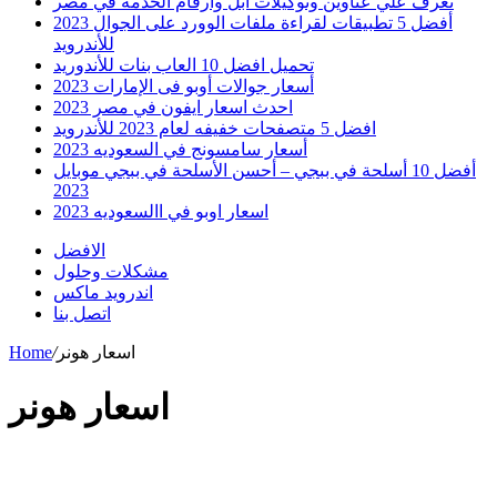
تعرف علي عناوين وتوكيلات ابل وارقام الخدمه في مصر
أفضل 5 تطبيقات لقراءة ملفات الوورد على الجوال 2023
للأندرويد
تحميل افضل 10 العاب بنات للأندوريد
أسعار جوالات أوبو فى الإمارات 2023
احدث اسعار ايفون في مصر 2023
افضل 5 متصفحات خفيفه لعام 2023 للأندرويد
أسعار سامسونج في السعوديه 2023
أفضل 10 أسلحة في ببجي – أحسن الأسلحة في ببجي موبايل
2023
اسعار اوبو في االسعوديه 2023
الافضل
مشكلات وحلول
اندرويد ماكس
اتصل بنا
اسعار هونر
/
Home
اسعار هونر