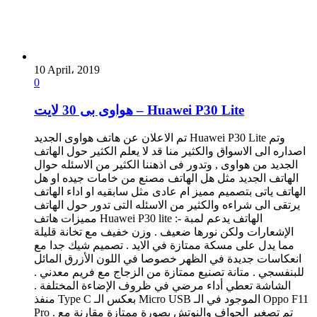
10 April، 2019
0
هواوى بى 30 لايت – Huawei P30 Lite
تم الاعلان عن هاتف هواوى الجديد Huawei P30 Lite وتم
اصداره الى الاسواق والكثير منا قد لا يعلم الكثير حول الهاتف
الجديد من هواوى , وتدور فى اذهننا الكثير من الاسئله حوال
الهاتف الجديد مثل هل الهاتف مصنع من خامات جيده او هل
الهاتف ياتى بتصميم مميز ام عادى مثل سابقيه او اداء الهاتف
يرتقى الى شراءه والكثير من الاسئله التى تدور حول الهاتف
مميزات هاتف Huawei P30 lite :- الهاتف يدعم لمبة
الإشعارات ولكن نورها ضعيف . وزن خفيف مع تخانة قليلة
مما يدل على مسكة ممتازة في الايد . تصميم شيك جدا مع
انعكاسات جديدة في الظهر خصوصا في اللون الأزرق المائل
للبنفسجي . متانة تصنيع ممتازة من الزجاج مع فريم معدني .
الشاشة تعطي أداء مرضي في ظروف الإضاءة المختلفة .
منفذ Type C بعكس الـ Micro USB الموجود في الـ Oppo F11
Pro . تم تصغير الحواف والنوتش بصورة ممتازة مقارنة مع