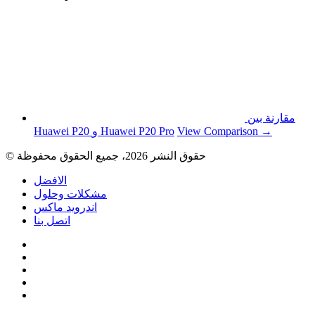
مقارنة بين
View Comparison →
Huawei P20 و Huawei P20 Pro
© حقوق النشر 2026، جميع الحقوق محفوظة
الافضل
مشكلات وحلول
اندرويد ماكس
اتصل بنا