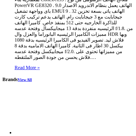
PowerVR GE8320 . الهاتف يعمل بنظام الاندرويد الاصدار 9.0
باى وواجهة تشغيل EMUI 9 . الهاتف ياتى بسعة تخزين 32
جيجابايت مع 3 جيجابايت رام. الهاتف يدعم تركيب كارت
للذاكرة الخارجيه حتى 512 بمنفذ خاص. كاميرا الهاتف
الرئيسيه منفردة بدقة 13 ميجابيكسال وفتحة عدسه f/1.8. من
مميزات الكاميرا الرئيسيه البانوراما والعزل وال HDR وبها
فلاش ليد. تصوير الفيديو فى الكاميرا الرئيسيه بدقة 1080
بيكسل 30 اطار فى الثانية. كاميرا الهاتف الاماميه بدقة 8
ميجابيكسل وفتحة عدسه f/2.0. من مميزاتها تحتوى على
فلاش يحسن من جودة الصور الملتقطه.…
Read More »
Brands
View All